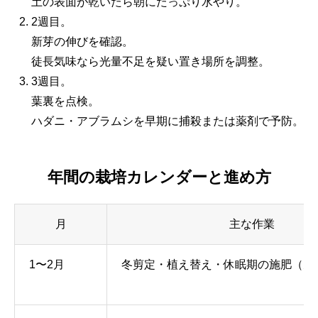
土の表面が乾いたら朝にたっぷり水やり。
2週目。
新芽の伸びを確認。
徒長気味なら光量不足を疑い置き場所を調整。
3週目。
葉裏を点検。
ハダニ・アブラムシを早期に捕殺または薬剤で予防。
年間の栽培カレンダーと進め方
月
主な作業
1〜2月
冬剪定・植え替え・休眠期の施肥（元