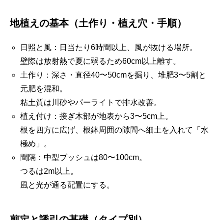
地植えの基本（土作り・植え穴・手順）
日照と風：日当たり6時間以上、風が抜ける場所。
壁際は放射熱で夏に弱るため60cm以上離す。
土作り：深さ・直径40〜50cmを掘り、堆肥3〜5割と
元肥を混和。
粘土質は川砂やパーライトで排水改善。
植え付け：接ぎ木部が地表から3〜5cm上。
根を四方に広げ、根鉢周囲の隙間へ細土を入れて「水
極め」。
間隔：中型ブッシュは80〜100cm。
つるは2m以上。
風と光が通る配置にする。
剪定と誘引の基礎（タイプ別）