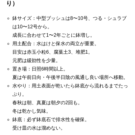
り）
鉢サイズ：中型ブッシュは8〜10号、つる・シュラブ
は10〜12号から。
成長に合わせて1〜2年ごとに鉢増し。
用土配合：水はけと保水の両立が重要。
目安は赤玉小粒6、腐葉土3、堆肥1。
元肥は緩効性を少量。
置き場：日照6時間以上。
夏は午前日向・午後半日陰の風通し良い場所へ移動。
水やり：用土表面が乾いたら鉢底から流れるまでたっ
ぷり。
春秋は朝、真夏は朝夕の2回も。
冬は乾かし気味。
鉢底：必ず鉢底石で排水性を確保。
受け皿の水は溜めない。