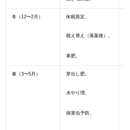
冬（12〜2月）
休眠剪定。
本
植え替え（落葉後）。
誘
寒肥。
寒
春（3〜5月）
芽出し肥。
芽
水やり増。
病
病害虫予防。
お