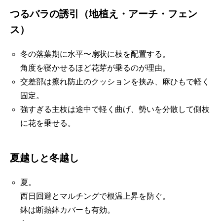
つるバラの誘引（地植え・アーチ・フェン
ス）
冬の落葉期に水平〜扇状に枝を配置する。
角度を寝かせるほど花芽が乗るのが理由。
交差部は擦れ防止のクッションを挟み、麻ひもで軽く
固定。
強すぎる主枝は途中で軽く曲げ、勢いを分散して側枝
に花を乗せる。
夏越しと冬越し
夏。
西日回避とマルチングで根温上昇を防ぐ。
鉢は断熱鉢カバーも有効。