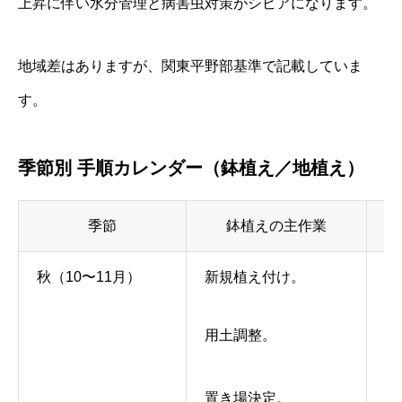
上昇に伴い水分管理と病害虫対策がシビアになります。
地域差はありますが、関東平野部基準で記載していま
す。
季節別 手順カレンダー（鉢植え／地植え）
季節
鉢植えの主作業
秋（10〜11月）
新規植え付け。
土
用土調整。
堆
置き場決定。