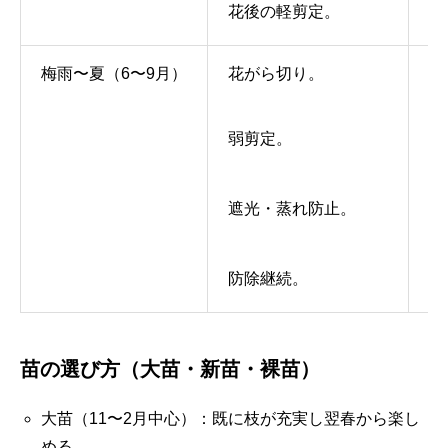
花後の軽剪定。
梅雨〜夏（6〜9月）
花がら切り。
風
弱剪定。
夏
遮光・蒸れ防止。
防除継続。
苗の選び方（大苗・新苗・裸苗）
大苗（11〜2月中心）：既に枝が充実し翌春から楽し
める。