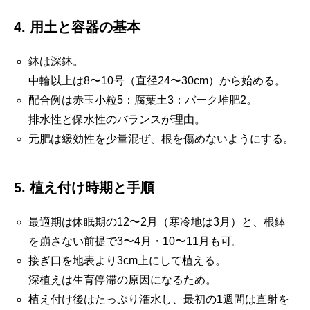
4. 用土と容器の基本
鉢は深鉢。
中輪以上は8〜10号（直径24〜30cm）から始める。
配合例は赤玉小粒5：腐葉土3：バーク堆肥2。
排水性と保水性のバランスが理由。
元肥は緩効性を少量混ぜ、根を傷めないようにする。
5. 植え付け時期と手順
最適期は休眠期の12〜2月（寒冷地は3月）と、根鉢
を崩さない前提で3〜4月・10〜11月も可。
接ぎ口を地表より3cm上にして植える。
深植えは生育停滞の原因になるため。
植え付け後はたっぷり潅水し、最初の1週間は直射を