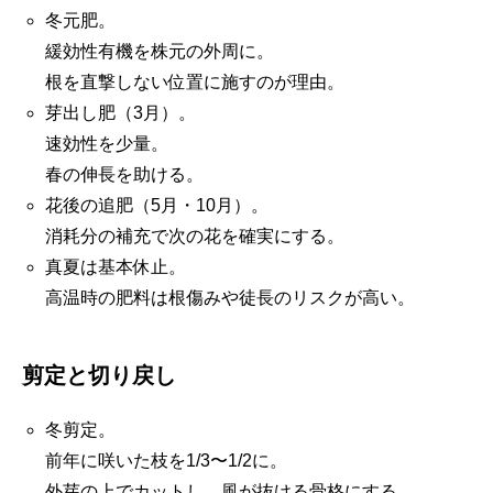
冬元肥。
緩効性有機を株元の外周に。
根を直撃しない位置に施すのが理由。
芽出し肥（3月）。
速効性を少量。
春の伸長を助ける。
花後の追肥（5月・10月）。
消耗分の補充で次の花を確実にする。
真夏は基本休止。
高温時の肥料は根傷みや徒長のリスクが高い。
剪定と切り戻し
冬剪定。
前年に咲いた枝を1/3〜1/2に。
外芽の上でカットし、風が抜ける骨格にする。