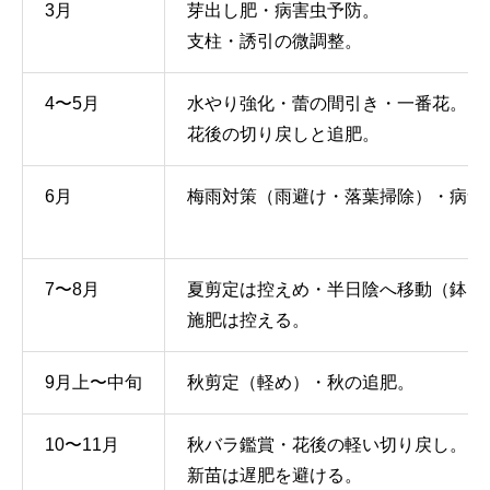
3月
芽出し肥・病害虫予防。
支柱・誘引の微調整。
4〜5月
水やり強化・蕾の間引き・一番花。
花後の切り戻しと追肥。
6月
梅雨対策（雨避け・落葉掃除）・病気
7〜8月
夏剪定は控えめ・半日陰へ移動（鉢）
施肥は控える。
9月上〜中旬
秋剪定（軽め）・秋の追肥。
10〜11月
秋バラ鑑賞・花後の軽い切り戻し。
新苗は遅肥を避ける。