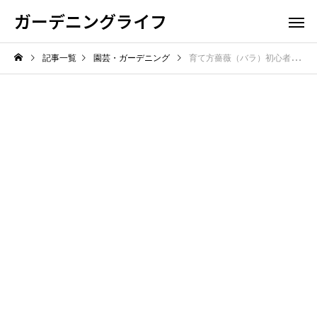
ガーデニングライフ
記事一覧
園芸・ガーデニング
育て方薔薇（バラ）初心者から中級者まで実践する失敗しないコツと年間管理の完全ガイド