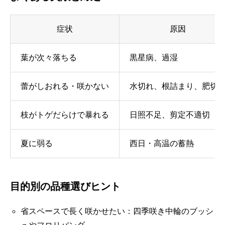
症状
原因
葉が次々落ちる
黒星病、過湿
蕾がしおれる・咲かない
水切れ、根詰まり、肥切
枝がトゲだらけで暴れる
日照不足、剪定不適切
夏に弱る
西日・高温の蓄熱
目的別の品種選びヒント
省スペースで長く咲かせたい：四季咲き中輪のブッシ