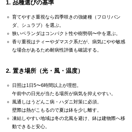
1. 品種選びの基準
育てやすさ重視なら四季咲きの強健種（フロリバン
ダ、シュラブ）を選ぶ。
狭いベランダはコンパクト性や樹勢弱〜中を選ぶ。
香り重視はティーやダマスク系だが、病気にやや敏感
な場合があるため耐病性評価も確認する。
2. 置き場所（光・風・温度）
日照は1日5〜6時間以上が理想。
午前中の日光が当たる場所が病気を抑えやすい。
風通しはうどんこ病・ハダニ対策に必須。
壁際は熱がこもるので夏は鉢を少し離す。
凍結しやすい地域は冬の北風を避け、鉢は建物際へ移
動できると安心。