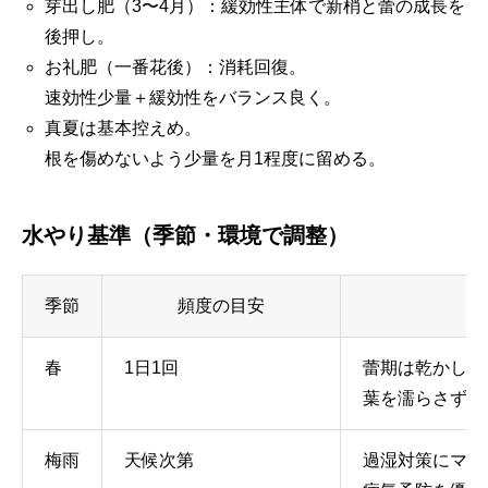
芽出し肥（3〜4月）：緩効性主体で新梢と蕾の成長を
後押し。
お礼肥（一番花後）：消耗回復。
速効性少量＋緩効性をバランス良く。
真夏は基本控えめ。
根を傷めないよう少量を月1程度に留める。
水やり基準（季節・環境で調整）
季節
頻度の目安
春
1日1回
蕾期は乾かし過
葉を濡らさず株
梅雨
天候次第
過湿対策にマル