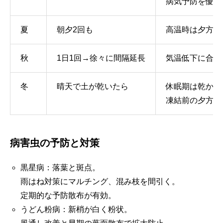
病気予防を優先
夏
朝夕2回も
高温時は夕方の
秋
1日1回→徐々に間隔延長
気温低下に合わ
冬
晴天で土が乾いたら
休眠期は乾かし
凍結前の夕方潅
病害虫の予防と対策
黒星病：落葉と斑点。
雨はね対策にマルチング、混み枝を間引く。
定期的な予防散布が有効。
うどん粉病：新梢が白く粉状。