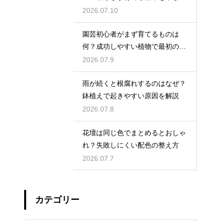
く紹介
2026.07.10
園芸初心者がまず育てるものは
何？成功しやすい植物で最初の一
歩を踏み出そう
2026.07.9
雨が続くと根腐れするのはなぜ？
鉢植えで起きやすい原因を解説
2026.07.8
花壇は同じ色でまとめるとおしゃ
れ？失敗しにくい配色の整え方
2026.07.7
カテゴリー