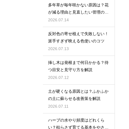
多年草が毎年咲かない原因は？花
が減る理由と見直したい管理のコ
ツ
2026.07.14
反対色の寄せ植えで失敗しない！
派手すぎず映える色使いのコツ
2026.07.13
挿し木は発根まで何日かかる？待
つ目安と見守り方を解説
2026.07.12
土が硬くなる原因とは？ふかふか
の土に蘇らせる改善策を解説
2026.07.11
ハーブの水やり頻度はどれくら
い？枯らさず育てる基本をやさし