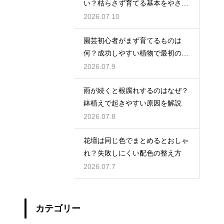
い？枯らさず育てる基本をやさし
く紹介
2026.07.10
園芸初心者がまず育てるものは
何？成功しやすい植物で最初の一
歩を踏み出そう
2026.07.9
雨が続くと根腐れするのはなぜ？
鉢植えで起きやすい原因を解説
2026.07.8
花壇は同じ色でまとめるとおしゃ
れ？失敗しにくい配色の整え方
2026.07.7
カテゴリー