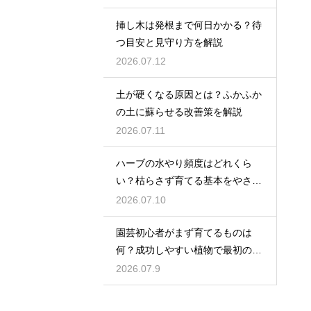
挿し木は発根まで何日かかる？待
つ目安と見守り方を解説
2026.07.12
土が硬くなる原因とは？ふかふか
の土に蘇らせる改善策を解説
2026.07.11
ハーブの水やり頻度はどれくら
い？枯らさず育てる基本をやさし
く紹介
2026.07.10
園芸初心者がまず育てるものは
何？成功しやすい植物で最初の一
歩を踏み出そう
2026.07.9