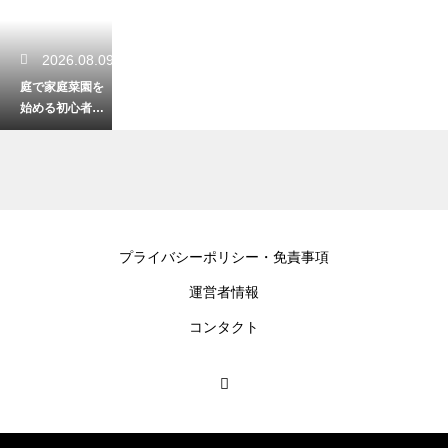
2026.08.09
庭で家庭菜園を
始める初心者向
け指南！土作り
からの簡単準備
2026.08.07
プライバシーポリシー・免責事項
家庭菜園は大根
運営者情報
をペットボトル
で栽培！手軽に
コンタクト
楽しむ育成コツ
2026.08.05