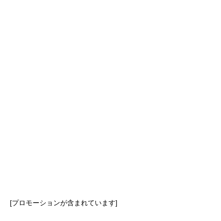
2026.08.07
家庭菜園は大根をペットボトルで栽
培！手軽に楽しむ育成コツ
園芸・ガーデニング
2026.08.05
ガーデニング用の棚を簡単DIY！おし
ゃれで便利な収納術
家庭菜園
[プロモーションが含まれています]