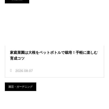
2026.07.30
4月に種まきする家庭菜園のおすす
め！春から育てる美味野菜
家庭菜園は大根をペットボトルで栽培！手軽に楽しむ
育成コツ
2026.08.07
園芸・ガーデニング