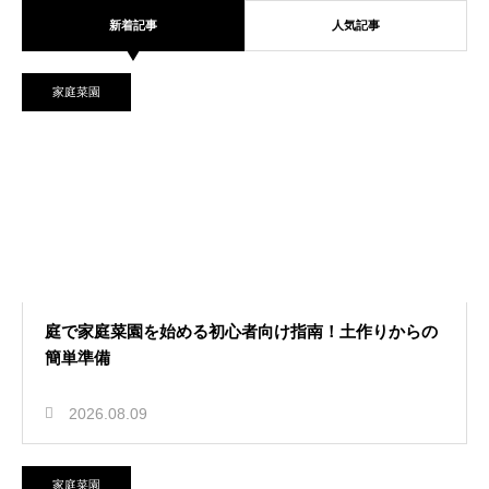
新着記事
人気記事
2026.08.03
初心者の家庭菜園はプランターでト
家庭菜園
マト！失敗しない簡単栽培
家庭菜園
2026.08.01
6月は家庭菜園の種まきの適期！初夏
庭で家庭菜園を始める初心者向け指南！土作りからの
簡単準備
から育てるおすすめ野菜
家庭菜園
2026.08.09
家庭菜園