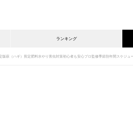
ランキング
定版萩（ハギ）剪定肥料水やり害虫対策初心者も安心プロ監修季節別年間スケジュ