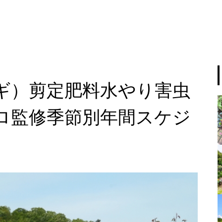
ギ）剪定肥料水やり害虫
ロ監修季節別年間スケジ