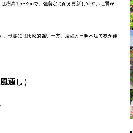
rgii）は樹高1.5〜2mで、強剪定に耐え更新しやすい性質が
く、乾燥には比較的強い一方、過湿と日照不足で枝が徒
・風通し）
。