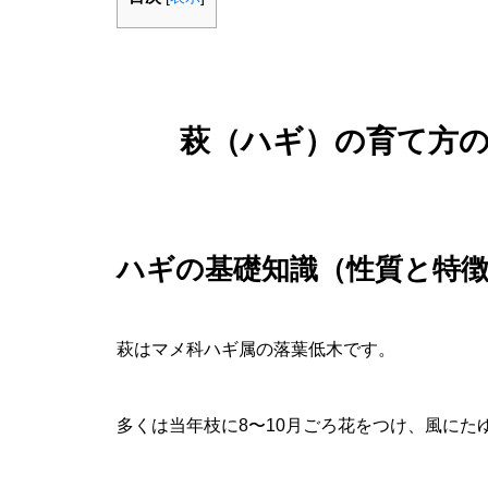
萩（ハギ）の育て方
ハギの基礎知識（性質と特
萩はマメ科ハギ属の落葉低木です。
多くは当年枝に8〜10月ごろ花をつけ、風にた