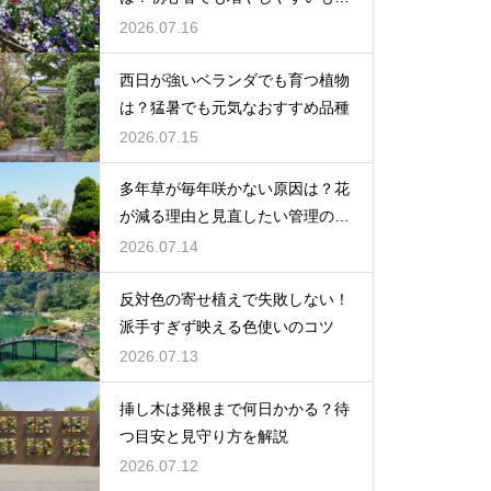
を紹介
2026.07.16
西日が強いベランダでも育つ植物
は？猛暑でも元気なおすすめ品種
2026.07.15
多年草が毎年咲かない原因は？花
が減る理由と見直したい管理のコ
ツ
2026.07.14
反対色の寄せ植えで失敗しない！
派手すぎず映える色使いのコツ
2026.07.13
挿し木は発根まで何日かかる？待
つ目安と見守り方を解説
2026.07.12