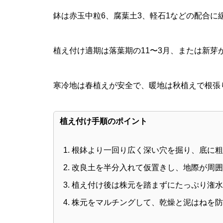
鉢は赤玉中粒6、腐葉土3、軽石1などの配合に
植え付け適期は落葉期の11〜3月、または新芽
寒冷地は春植えが安全で、暖地は秋植えで根張
植え付け手順のポイント
根鉢より一回り広く深い穴を掘り、底に粗
改良土を半分入れて仮置きし、地際が周囲
植え付け後は株元を踏まずにたっぷり潅水
株元をマルチングして、乾燥と泥はねを防