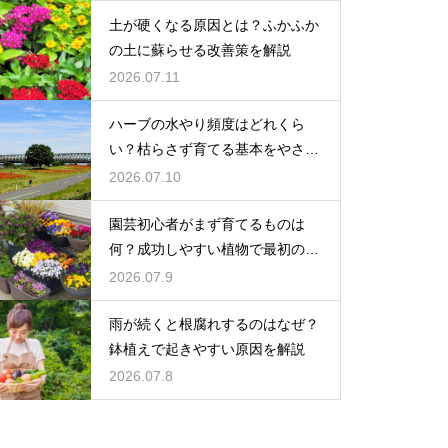
土が硬くなる原因とは？ふかふか
の土に蘇らせる改善策を解説
2026.07.11
ハーブの水やり頻度はどれくら
い？枯らさず育てる基本をやさし
く紹介
2026.07.10
園芸初心者がまず育てるものは
何？成功しやすい植物で最初の一
歩を踏み出そう
2026.07.9
雨が続くと根腐れするのはなぜ？
鉢植えで起きやすい原因を解説
2026.07.8