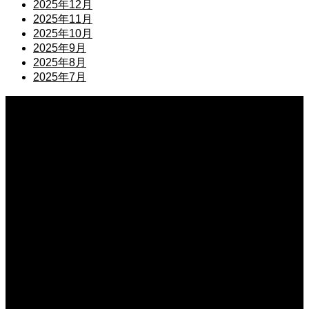
2025年12月
2025年11月
2025年10月
2025年9月
2025年8月
2025年7月
2026.08.05
ガーデニング用の棚を簡単DIY！おしゃれで便利な収納術
2026.08.03
初心者の家庭菜園はプランターでトマト！失敗しない簡単栽培
2026.08.01
6月は家庭菜園の種まきの適期！初夏から育てるおすすめ野菜
2026.07.30
4月に種まきする家庭菜園のおすすめ！春から育てる美味野菜
2026.07.28