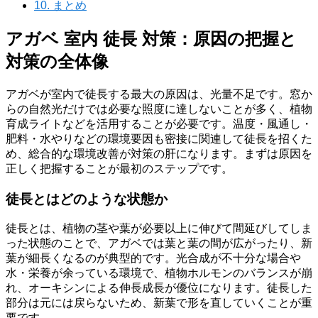
10.
まとめ
アガベ 室内 徒長 対策：原因の把握と
対策の全体像
アガベが室内で徒長する最大の原因は、光量不足です。窓か
らの自然光だけでは必要な照度に達しないことが多く、植物
育成ライトなどを活用することが必要です。温度・風通し・
肥料・水やりなどの環境要因も密接に関連して徒長を招くた
め、総合的な環境改善が対策の肝になります。まずは原因を
正しく把握することが最初のステップです。
徒長とはどのような状態か
徒長とは、植物の茎や葉が必要以上に伸びて間延びしてしま
った状態のことで、アガベでは葉と葉の間が広がったり、新
葉が細長くなるのが典型的です。光合成が不十分な場合や
水・栄養が余っている環境で、植物ホルモンのバランスが崩
れ、オーキシンによる伸長成長が優位になります。徒長した
部分は元には戻らないため、新葉で形を直していくことが重
要です。