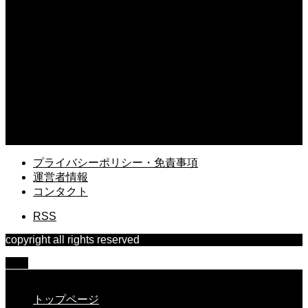
ガーデニングで大量のダンゴムシを駆除！無農薬で退治する技
2026.07.26
9月のガーデニングは種まきの好機！秋から育てるおすすめ花
2026.07.24
家庭菜園のニラが細いのはなぜ？太く収穫するための栽培テク
2026.07.22
家庭菜園でのスイカの育て方とコツ！甘い果実を収穫する秘訣
プライバシーポリシー・免責事項
運営者情報
コンタクト
RSS
copyright all rights reserved
TOP
CLOSE
トップページ