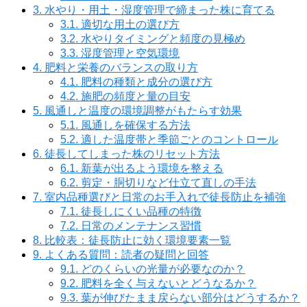
3.
水やり・用土・湿度管理で締まった株に育てる
3.1.
適切な用土の選び方
3.2.
水やりタイミングと頻度の見極め
3.3.
湿度管理と空気環境
4.
肥料と栄養のバランスの取り方
4.1.
肥料の種類と成分の選び方
4.2.
施肥の頻度と量の目安
5.
風通しと温度の環境調整がもたらす効果
5.1.
風通しを確保する方法
5.2.
適した温度帯と季節ごとのコントロール
6.
徒長してしまった株のリセット方法
6.1.
新葉が出るよう環境を整える
6.2.
剪定・胴切りなど仕立て直しの手法
7.
室内品種選びと日常のお手入れで徒長防止を補強
7.1.
徒長しにくい品種の特徴
7.2.
日常のメンテナンス習慣
8.
比較表：徒長防止に効く環境要素一覧
9.
よくある質問：読者の疑問と回答
9.1.
どのくらいの光量が必要なのか？
9.2.
肥料を全く与えないとどうなるか？
9.3.
葉が伸びたまま戻らない部分はどうするか？