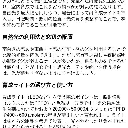
アガベにとって光は生命線です。光量不足は徒長の主因であ
り、室内育成ではこれをどう補うかが対策の核になります。
自然光を最大限活用しつつ、場合によっては育成ライトを導
入し、日照時間・照明の位置・光の質を調整することで、株
を締めて育てることが可能です。
自然光の利用法と窓辺の配置
南向きの窓辺や東西向き窓の午前～昼の光を利用することで
比較的光量を確保できます。ただし窓ガラス越しや夜間照明
の影響で光が弱まるケースが多いため、遮るものをできるだ
け減らすことが肝心です。遮光カーテンや網戸を使う場合
は、光が落ちすぎないように心がけましょう。
育成ライトの選び方と使い方
育成ライト（LEDなど）を使う際のポイントは、照射強度
（ルクスまたはPPFD）と色温度・波長です。光の強さは、
生育期においておおよそ20,000～50,000ルクスまたはPPFD
で400～600 µmol/m²/s程度が望ましいと言われます。ライト
は株からの距離を考えて設置し、光が弱かったり葉が垂れた
りするなら近づけることが効果的です。