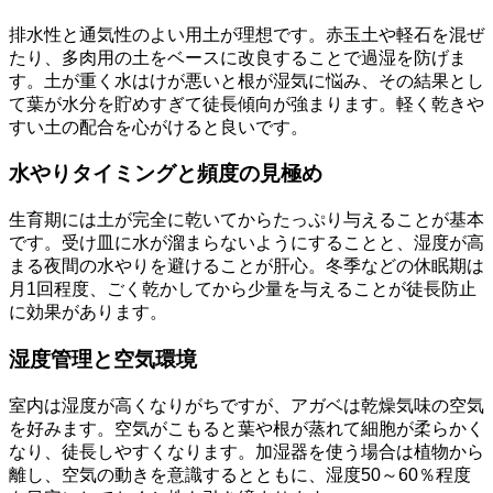
排水性と通気性のよい用土が理想です。赤玉土や軽石を混ぜ
たり、多肉用の土をベースに改良することで過湿を防げま
す。土が重く水はけが悪いと根が湿気に悩み、その結果とし
て葉が水分を貯めすぎて徒長傾向が強まります。軽く乾きや
すい土の配合を心がけると良いです。
水やりタイミングと頻度の見極め
生育期には土が完全に乾いてからたっぷり与えることが基本
です。受け皿に水が溜まらないようにすることと、湿度が高
まる夜間の水やりを避けることが肝心。冬季などの休眠期は
月1回程度、ごく乾かしてから少量を与えることが徒長防止
に効果があります。
湿度管理と空気環境
室内は湿度が高くなりがちですが、アガベは乾燥気味の空気
を好みます。空気がこもると葉や根が蒸れて細胞が柔らかく
なり、徒長しやすくなります。加湿器を使う場合は植物から
離し、空気の動きを意識するとともに、湿度50～60％程度