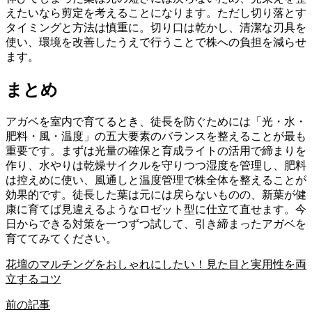
えたいなら剪定を考えることになります。ただし切り落とす
タイミングと方法は慎重に。切り口は乾かし、清潔な刃具を
使い、環境を改善したうえで行うことで株への負担を減らせ
ます。
まとめ
アガベを室内で育てるとき、徒長を防ぐためには「光・水・
肥料・風・温度」の五大要素のバランスを整えることが最も
重要です。まずは光量の確保と育成ライトの活用で締まりを
作り、水やりは乾燥サイクルを守りつつ湿度を管理し、肥料
は控えめに使い、風通しと温度管理で株全体を整えることが
効果的です。徒長した葉は元には戻らないものの、新葉が健
康に育てば見違えるようなロゼット型に仕立て直せます。今
日からできる対策を一つずつ試して、引き締まったアガベを
育ててみてください。
花壇のマルチングをおしゃれにしたい！見た目と実用性を両
立するコツ
前の記事