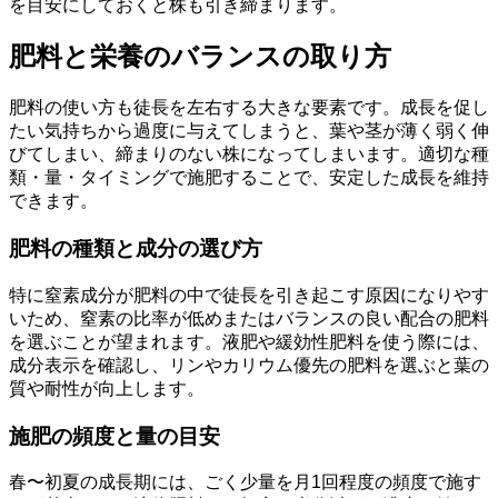
を目安にしておくと株も引き締まります。
肥料と栄養のバランスの取り方
肥料の使い方も徒長を左右する大きな要素です。成長を促し
たい気持ちから過度に与えてしまうと、葉や茎が薄く弱く伸
びてしまい、締まりのない株になってしまいます。適切な種
類・量・タイミングで施肥することで、安定した成長を維持
できます。
肥料の種類と成分の選び方
特に窒素成分が肥料の中で徒長を引き起こす原因になりやす
いため、窒素の比率が低めまたはバランスの良い配合の肥料
を選ぶことが望まれます。液肥や緩効性肥料を使う際には、
成分表示を確認し、リンやカリウム優先の肥料を選ぶと葉の
質や耐性が向上します。
施肥の頻度と量の目安
春〜初夏の成長期には、ごく少量を月1回程度の頻度で施す