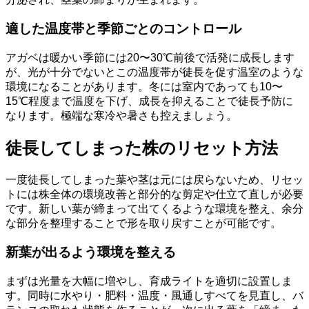
適した温度帯と季節ごとのコントロール
アガベは暖かい季節には20〜30℃前後で活発に成長します
が、光が十分でないとこの温度帯が徒長を促す温室のような
環境になることがあります。冬には室内であっても10〜
15℃程度まで温度を下げ、成長を抑えることで徒長予防に
なります。極端な寒冷や暑さも控えましょう。
徒長してしまった株のリセット方法
一度徒長してしまった葉や茎は元には戻らないため、リセッ
トには株全体の環境改善と部分的な剪定や仕立て直しが必要
です。新しい葉が締まって出てくるような環境を整え、余分
な部分を整理することで形を取り戻すことが可能です。
新葉が出るよう環境を整える
まずは光量を大幅に増やし、育成ライトを適切に設置しま
す。同時に水やり・肥料・温度・風通しすべてを見直し、バ