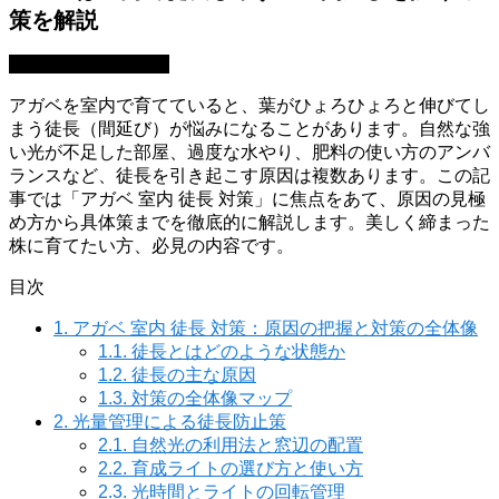
策を解説
園芸・ガーデニング
アガベを室内で育てていると、葉がひょろひょろと伸びてし
まう徒長（間延び）が悩みになることがあります。自然な強
い光が不足した部屋、過度な水やり、肥料の使い方のアンバ
ランスなど、徒長を引き起こす原因は複数あります。この記
事では「アガベ 室内 徒長 対策」に焦点をあて、原因の見極
め方から具体策までを徹底的に解説します。美しく締まった
株に育てたい方、必見の内容です。
目次
1.
アガベ 室内 徒長 対策：原因の把握と対策の全体像
1.1.
徒長とはどのような状態か
1.2.
徒長の主な原因
1.3.
対策の全体像マップ
2.
光量管理による徒長防止策
2.1.
自然光の利用法と窓辺の配置
2.2.
育成ライトの選び方と使い方
2.3.
光時間とライトの回転管理