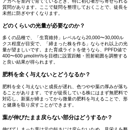
アガベを室内で育てているとき、特に初心者から寄せられる
質問があります。ここで疑問を整理しておくことで、徒長を
未然に防ぎやすくなります。
どのくらいの光量が必要なのか？
多くの品種で、「生育維持」レベルなら20,000〜30,000ル
クス程度が目安で、「締まった株を作る」ならそれ以上の光
量が望ましいです。また育成ライトを使うなら、PPFD値で
400〜600 µmol/m²/sを目標に設置距離・照射範囲を調整する
と良い結果が得られます。
肥料を全く与えないとどうなるか？
肥料を全く与えないと成長が遅れ、色つやや葉の厚みが落ち
ることがあります。ですが徒長している株にはまず無肥料で
対応し、新葉が締まってから微量の肥料を与えることで、形
と健康を取り戻すことができます。
葉が伸びたまま戻らない部分はどうするか？
伸びてしまった葉は元の短さには戻らないため、見栄えを整