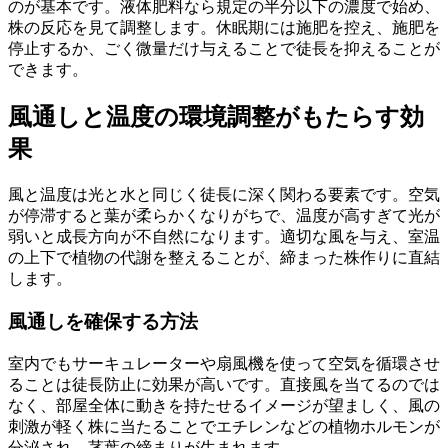
のが基本です。液体肥料なら規定の半分以下の濃度で始め、
株の反応を見て調整します。休眠期には施肥を控え、施肥を
停止するか、ごく微量だけ与えることで徒長を抑えることが
できます。
風通しと温度の環境調整がもたらす効
果
風と温度は光と水と同じく徒長に深く関わる要素です。空気
が停滞すると葉が柔らかくなりがちで、温度が高すぎて光が
弱いと成長方向が不自然になります。適切な風を与え、室温
の上下で植物の代謝を整えることが、締まった株作りに直結
します。
風通しを確保する方法
室内でもサーキュレーターや扇風機を使って空気を循環させ
ることは徒長防止に効果が高いです。直接風を当てるのでは
なく、部屋全体に動きを持たせるイメージが望ましく、風の
刺激が軽く株に当たることでエチレンなどの植物ホルモンが
分泌され、茎葉の締まりが生まれます。