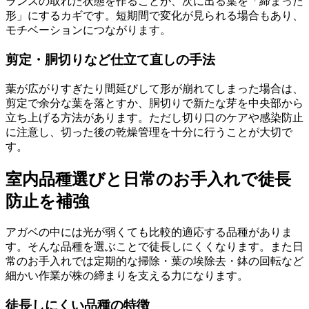
ランスの取れた状態を作ることが、次に出る葉を「締まった
形」にするカギです。短期間で変化が見られる場合もあり、
モチベーションにつながります。
剪定・胴切りなど仕立て直しの手法
葉が広がりすぎたり間延びして形が崩れてしまった場合は、
剪定で余分な葉を落とすか、胴切りで新たな芽を中央部から
立ち上げる方法があります。ただし切り口のケアや感染防止
に注意し、切った後の乾燥管理を十分に行うことが大切で
す。
室内品種選びと日常のお手入れで徒長
防止を補強
アガベの中には光が弱くても比較的適応する品種がありま
す。そんな品種を選ぶことで徒長しにくくなります。また日
常のお手入れでは定期的な掃除・葉の埃除去・鉢の回転など
細かい作業が株の締まりを支える力になります。
徒長しにくい品種の特徴