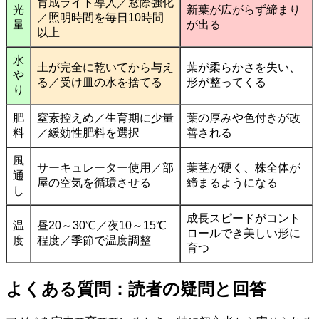
育成ライト導入／窓際強化
光
新葉が広がらず締まり
／照明時間を毎日10時間
量
が出る
以上
水
土が完全に乾いてから与え
葉が柔らかさを失い、
や
る／受け皿の水を捨てる
形が整ってくる
り
肥
窒素控えめ／生育期に少量
葉の厚みや色付きが改
料
／緩効性肥料を選択
善される
風
サーキュレーター使用／部
葉茎が硬く、株全体が
通
屋の空気を循環させる
締まるようになる
し
成長スピードがコント
温
昼20～30℃／夜10～15℃
ロールでき美しい形に
度
程度／季節で温度調整
育つ
よくある質問：読者の疑問と回答