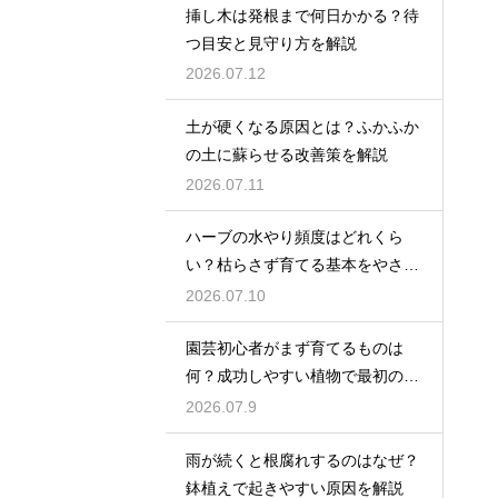
挿し木は発根まで何日かかる？待
つ目安と見守り方を解説
2026.07.12
土が硬くなる原因とは？ふかふか
の土に蘇らせる改善策を解説
2026.07.11
ハーブの水やり頻度はどれくら
い？枯らさず育てる基本をやさし
く紹介
2026.07.10
園芸初心者がまず育てるものは
何？成功しやすい植物で最初の一
歩を踏み出そう
2026.07.9
雨が続くと根腐れするのはなぜ？
鉢植えで起きやすい原因を解説