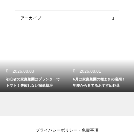
アーカイブ
26.08.03
2026.08.01
20
の家庭菜園はプランターで
6月は家庭菜園の種まきの適期！
4月に
！失敗しない簡単栽培
初夏から育てるおすすめ野菜
すめ！
プライバシーポリシー・免責事項