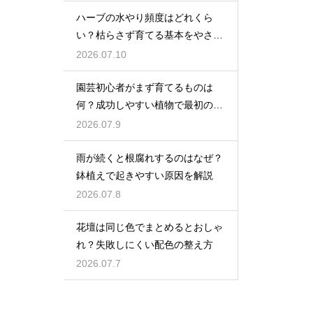
ハーブの水やり頻度はどれくら
い？枯らさず育てる基本をやさし
く紹介
2026.07.10
園芸初心者がまず育てるものは
何？成功しやすい植物で最初の一
歩を踏み出そう
2026.07.9
雨が続くと根腐れするのはなぜ？
鉢植えで起きやすい原因を解説
2026.07.8
花壇は同じ色でまとめるとおしゃ
れ？失敗しにくい配色の整え方
2026.07.7