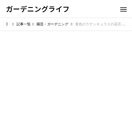
ガーデニングライフ
記事一覧
園芸・ガーデニング
黄色のラナンキュラスの花言葉は？優しさ・幸福・意外な意味も！