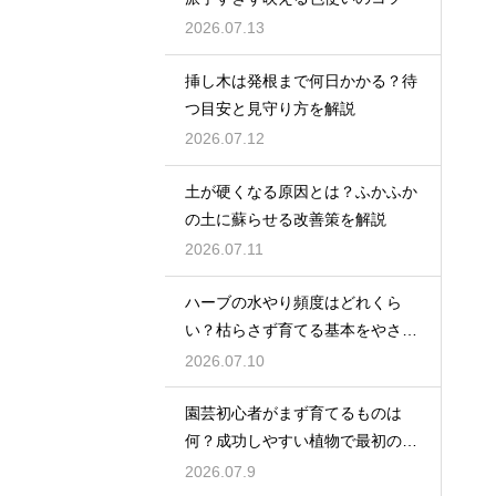
2026.07.13
挿し木は発根まで何日かかる？待
つ目安と見守り方を解説
2026.07.12
土が硬くなる原因とは？ふかふか
の土に蘇らせる改善策を解説
2026.07.11
ハーブの水やり頻度はどれくら
い？枯らさず育てる基本をやさし
く紹介
2026.07.10
園芸初心者がまず育てるものは
何？成功しやすい植物で最初の一
歩を踏み出そう
2026.07.9