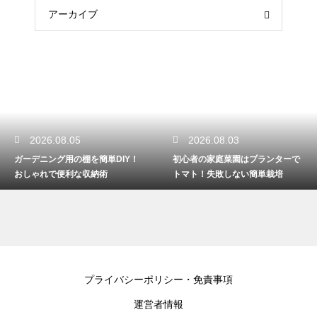
アーカイブ
2026.08.03
2026.08.01
単DIY！
初心者の家庭菜園はプランターで
6月は家庭菜園の種ま
術
トマト！失敗しない簡単栽培
初夏から育てるおすす
プライバシーポリシー・免責事項
運営者情報