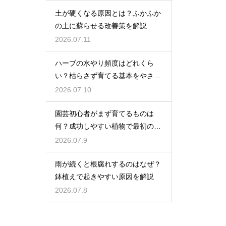
土が硬くなる原因とは？ふかふか
の土に蘇らせる改善策を解説
2026.07.11
ハーブの水やり頻度はどれくら
い？枯らさず育てる基本をやさし
く紹介
2026.07.10
園芸初心者がまず育てるものは
何？成功しやすい植物で最初の一
歩を踏み出そう
2026.07.9
雨が続くと根腐れするのはなぜ？
鉢植えで起きやすい原因を解説
2026.07.8