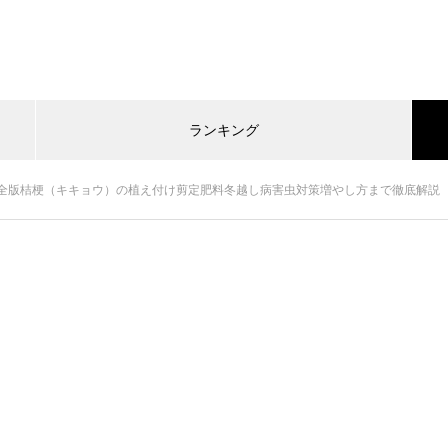
ランキング
全版桔梗（キキョウ）の植え付け剪定肥料冬越し病害虫対策増やし方まで徹底解説