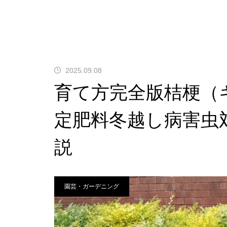
2025.09.08
育て方完全版桔梗（
定肥料冬越し病害虫
説
園芸・ガーデニング