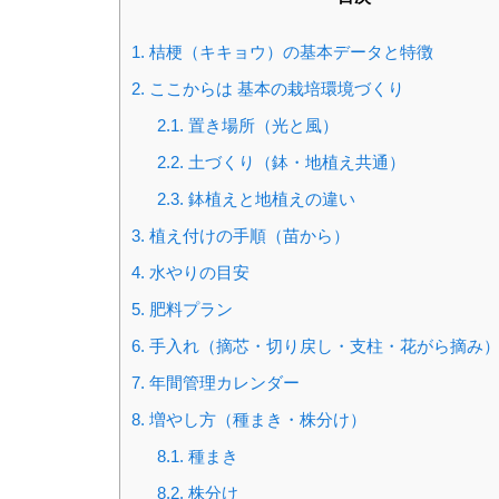
1.
桔梗（キキョウ）の基本データと特徴
2.
ここからは 基本の栽培環境づくり
2.1.
置き場所（光と風）
2.2.
土づくり（鉢・地植え共通）
2.3.
鉢植えと地植えの違い
3.
植え付けの手順（苗から）
4.
水やりの目安
5.
肥料プラン
6.
手入れ（摘芯・切り戻し・支柱・花がら摘み
7.
年間管理カレンダー
8.
増やし方（種まき・株分け）
8.1.
種まき
8.2.
株分け