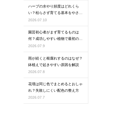
ハーブの水やり頻度はどれくら
い？枯らさず育てる基本をやさし
く紹介
2026.07.10
園芸初心者がまず育てるものは
何？成功しやすい植物で最初の一
歩を踏み出そう
2026.07.9
雨が続くと根腐れするのはなぜ？
鉢植えで起きやすい原因を解説
2026.07.8
花壇は同じ色でまとめるとおしゃ
れ？失敗しにくい配色の整え方
2026.07.7