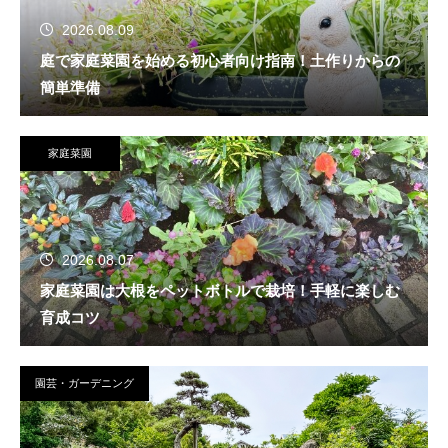
2026.08.09
庭で家庭菜園を始める初心者向け指南！土作りからの
簡単準備
家庭菜園
2026.08.07
家庭菜園は大根をペットボトルで栽培！手軽に楽しむ
育成コツ
園芸・ガーデニング