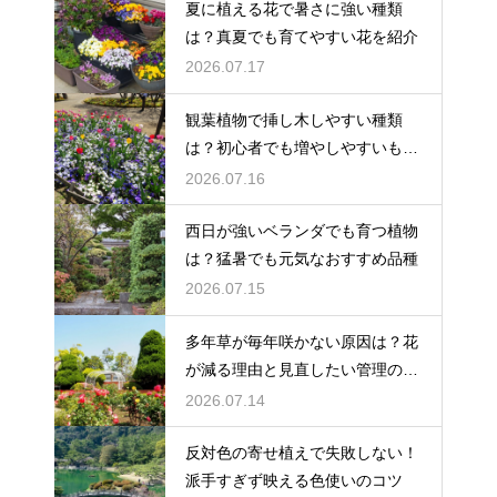
夏に植える花で暑さに強い種類
は？真夏でも育てやすい花を紹介
2026.07.17
観葉植物で挿し木しやすい種類
は？初心者でも増やしやすいもの
を紹介
2026.07.16
西日が強いベランダでも育つ植物
は？猛暑でも元気なおすすめ品種
2026.07.15
多年草が毎年咲かない原因は？花
が減る理由と見直したい管理のコ
ツ
2026.07.14
反対色の寄せ植えで失敗しない！
派手すぎず映える色使いのコツ