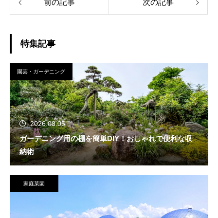
前の記事
次の記事
特集記事
園芸・ガーデニング
2026.08.05
ガーデニング用の棚を簡単DIY！おしゃれで便利な収
納術
家庭菜園