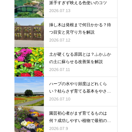
派手すぎず映える色使いのコツ
2026.07.13
挿し木は発根まで何日かかる？待
つ目安と見守り方を解説
2026.07.12
土が硬くなる原因とは？ふかふか
の土に蘇らせる改善策を解説
2026.07.11
ハーブの水やり頻度はどれくら
い？枯らさず育てる基本をやさし
く紹介
2026.07.10
園芸初心者がまず育てるものは
何？成功しやすい植物で最初の一
歩を踏み出そう
2026.07.9