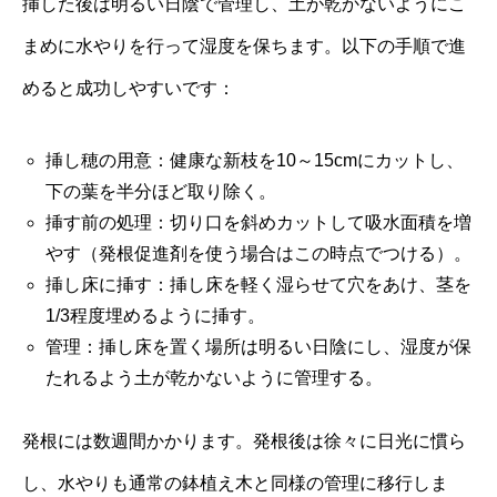
挿した後は明るい日陰で管理し、土が乾かないようにこ
まめに水やりを行って湿度を保ちます。以下の手順で進
めると成功しやすいです：
挿し穂の用意：健康な新枝を10～15cmにカットし、
下の葉を半分ほど取り除く。
挿す前の処理：切り口を斜めカットして吸水面積を増
やす（発根促進剤を使う場合はこの時点でつける）。
挿し床に挿す：挿し床を軽く湿らせて穴をあけ、茎を
1/3程度埋めるように挿す。
管理：挿し床を置く場所は明るい日陰にし、湿度が保
たれるよう土が乾かないように管理する。
発根には数週間かかります。発根後は徐々に日光に慣ら
し、水やりも通常の鉢植え木と同様の管理に移行しま