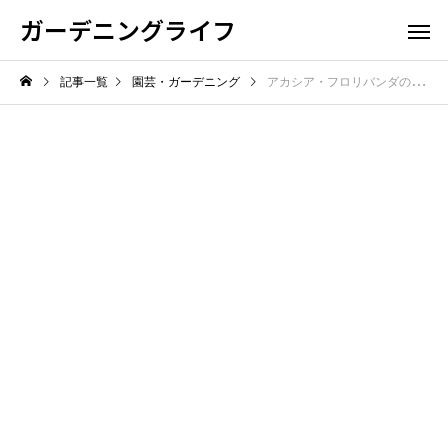
ガーデニングライフ
記事一覧
園芸・ガーデニング
アカシア・フロリバンダの育て方完全ガイド【成功の鍵はコレだ！】