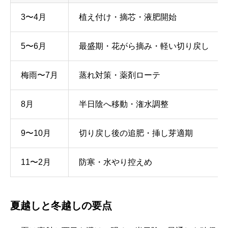
3〜4月
植え付け・摘芯・液肥開始
5〜6月
最盛期・花がら摘み・軽い切り戻し
梅雨〜7月
蒸れ対策・薬剤ローテ
8月
半日陰へ移動・潅水調整
9〜10月
切り戻し後の追肥・挿し芽適期
11〜2月
防寒・水やり控えめ
夏越しと冬越しの要点