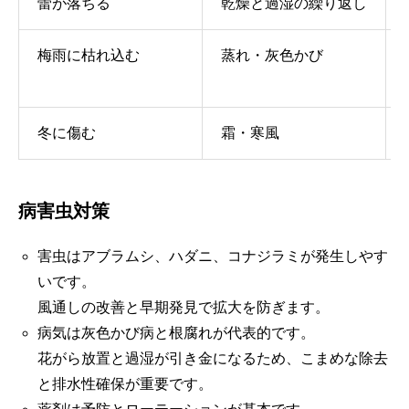
蕾が落ちる
乾燥と過湿の繰り返し
梅雨に枯れ込む
蒸れ・灰色かび
冬に傷む
霜・寒風
病害虫対策
害虫はアブラムシ、ハダニ、コナジラミが発生しやす
いです。
風通しの改善と早期発見で拡大を防ぎます。
病気は灰色かび病と根腐れが代表的です。
花がら放置と過湿が引き金になるため、こまめな除去
と排水性確保が重要です。