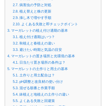
2.7.
病害虫の予防と対処
2.8.
植え替えと株の更新
2.9.
挿し木で増やす手順
2.10.
よくある失敗と即チェックポイント
3.
マーガレットの植え付け適期の基本
3.1.
植え付け適期はいつ？
3.2.
秋植えと春植えの違い
3.3.
避けたい時期と気温の目安
4.
マーガレットの置き場所と光環境の基本
4.1.
日当たり置き場所の条件は？
5.
マーガレットの土作りと用土の基本
5.1.
土作りと用土配合は？
5.2.
pH調整と改良材の使い分け
5.3.
混ぜる順番と作業手順
5.4.
鉢植えと地植えの土作りの違い
5.5.
よくある失敗と回避策