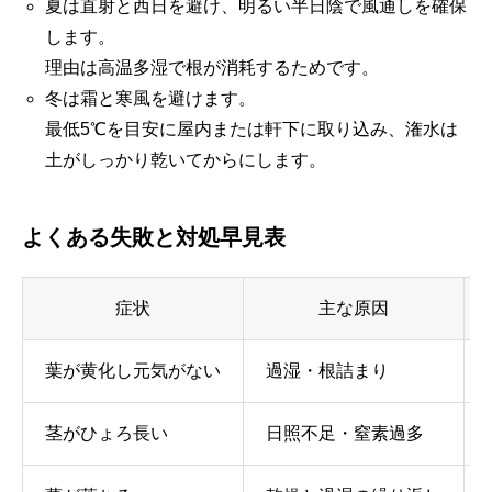
夏は直射と西日を避け、明るい半日陰で風通しを確保
します。
理由は高温多湿で根が消耗するためです。
冬は霜と寒風を避けます。
最低5℃を目安に屋内または軒下に取り込み、潅水は
土がしっかり乾いてからにします。
よくある失敗と対処早見表
症状
主な原因
葉が黄化し元気がない
過湿・根詰まり
茎がひょろ長い
日照不足・窒素過多