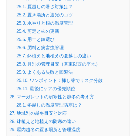
25.1.
夏越しの暑さ対策は？
25.2.
置き場所と遮光のコツ
25.3.
水やりと根の温度管理
25.4.
剪定と株の更新
25.5.
用土と鉢選び
25.6.
肥料と病害虫管理
25.7.
鉢植えと地植えの夏越しの違い
25.8.
月別の管理目安（関東以西の平地）
25.9.
よくある失敗と回避法
25.10.
ワンポイント：挿し芽でリスク分散
25.11.
最後にケアの優先順位
26.
マーガレットの耐寒性と越冬の考え方
26.1.
冬越しの温度管理防寒は？
27.
地域別の越冬目安と対応
28.
鉢植えと地植えの防寒の違い
29.
屋内越冬の置き場所と管理温度