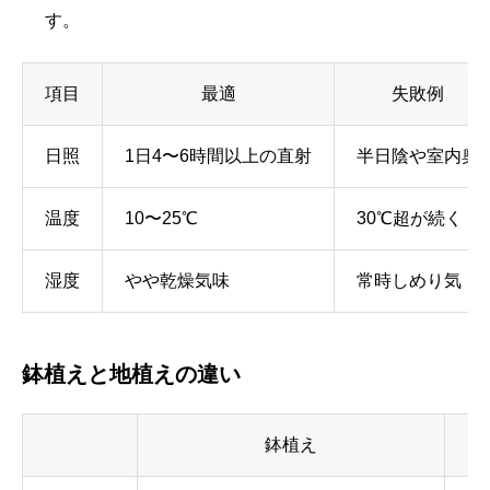
す。
項目
最適
失敗例
日照
1日4〜6時間以上の直射
半日陰や室内奥
温度
10〜25℃
30℃超が続く
湿度
やや乾燥気味
常時しめり気
鉢植えと地植えの違い
鉢植え