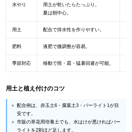
水やり
用土が乾いたらたっぷり。
根
夏は朝中心。
乾
用土
配合で排水性を作りやすい。
盛
肥料
液肥で微調整が容易。
元
季節対応
移動で雨・霜・猛暑回避が可能。
覆
用土と植え付けのコツ
配合例は、赤玉土6・腐葉土3・パーライト1が目
安です。
市販の草花用培養土でも、水はけが悪ければパー
ライトを2割ほど足します。