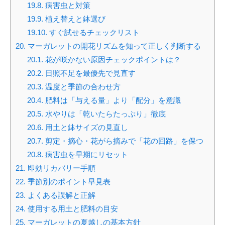
19.8.
病害虫と対策
19.9.
植え替えと鉢選び
19.10.
すぐ試せるチェックリスト
20.
マーガレットの開花リズムを知って正しく判断する
20.1.
花が咲かない原因チェックポイントは？
20.2.
日照不足を最優先で見直す
20.3.
温度と季節の合わせ方
20.4.
肥料は「与える量」より「配分」を意識
20.5.
水やりは「乾いたらたっぷり」徹底
20.6.
用土と鉢サイズの見直し
20.7.
剪定・摘心・花がら摘みで「花の回路」を保つ
20.8.
病害虫を早期にリセット
21.
即効リカバリー手順
22.
季節別のポイント早見表
23.
よくある誤解と正解
24.
使用する用土と肥料の目安
25.
マーガレットの夏越しの基本方針