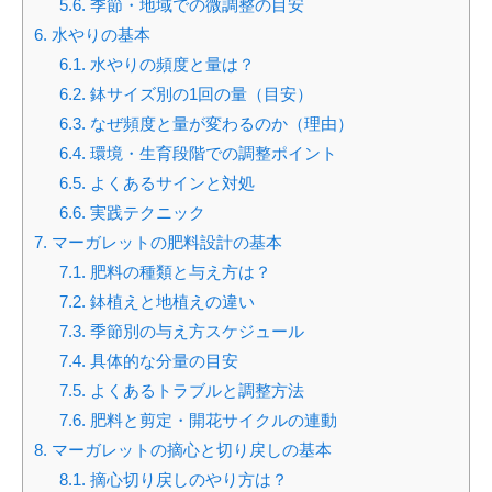
5.6.
季節・地域での微調整の目安
6.
水やりの基本
6.1.
水やりの頻度と量は？
6.2.
鉢サイズ別の1回の量（目安）
6.3.
なぜ頻度と量が変わるのか（理由）
6.4.
環境・生育段階での調整ポイント
6.5.
よくあるサインと対処
6.6.
実践テクニック
7.
マーガレットの肥料設計の基本
7.1.
肥料の種類と与え方は？
7.2.
鉢植えと地植えの違い
7.3.
季節別の与え方スケジュール
7.4.
具体的な分量の目安
7.5.
よくあるトラブルと調整方法
7.6.
肥料と剪定・開花サイクルの連動
8.
マーガレットの摘心と切り戻しの基本
8.1.
摘心切り戻しのやり方は？