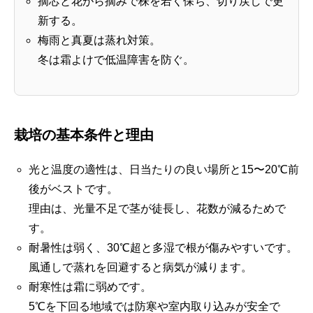
摘芯と花がら摘みで株を若く保ち、切り戻しで更
新する。
梅雨と真夏は蒸れ対策。
冬は霜よけで低温障害を防ぐ。
栽培の基本条件と理由
光と温度の適性は、日当たりの良い場所と15〜20℃前
後がベストです。
理由は、光量不足で茎が徒長し、花数が減るためで
す。
耐暑性は弱く、30℃超と多湿で根が傷みやすいです。
風通しで蒸れを回避すると病気が減ります。
耐寒性は霜に弱めです。
5℃を下回る地域では防寒や室内取り込みが安全で