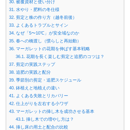
30.
被覆資材と使い分け
31.
水やり・肥料の冬仕様
32.
剪定と株の作り方（越冬前後）
33.
よくあるトラブルとサイン
34.
なぜ「5〜10℃」が安全域なのか
35.
春への橋渡し（慣らしと再始動）
36.
マーガレットの花期を伸ばす基本戦略
36.1.
花期を長く楽しむ剪定と追肥のコツは？
37.
剪定の実践ステップ
38.
追肥の実践と配分
39.
季節別の剪定・追肥スケジュール
40.
鉢植えと地植えの違い
41.
よくある失敗とリカバリー
42.
仕上がりを左右する小ワザ
43.
マーガレットの挿し木を成功させる基本
43.1.
挿し木での増やし方は？
44.
挿し床の用土と配合の比較