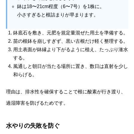
鉢は18〜21cm程度（6〜7号）を1株に。
小さすぎると根詰まりが早まります。
鉢底石を敷き、元肥を規定量混ぜた用土を準備する。
苗の根鉢を崩しすぎず、黒い古根だけ軽く整理する。
用土表面が鉢縁より下がるように植え、たっぷり潅水
する。
風通しと朝日が当たる場所に置き、数日は直射を少し
和らげる。
理由は、排水性を確保することで根に酸素が行き渡り、
過湿障害を防げるためです。
水やりの失敗を防ぐ