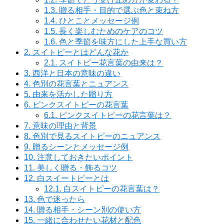
1.3.
贈る相手・目的で選ぶ色と束ね方
1.4.
ひとことメッセージ例
1.5.
長く楽しむためのケアのコツ
1.6.
色と季節を味方にした上手な買い方
2.
スイトピーとはどんな花か
2.1.
スイトピー花言葉の由来は？
3.
西洋と日本の意味の違い
4.
色別の花言葉とニュアンス
5.
由来を活かした贈り方
6.
ピンクスイトピーの花言葉
6.1.
ピンクスイトピーの花言葉は？
7.
意味の理由と背景
8.
色別で見るスイトピーのニュアンス
9.
贈るシーンとメッセージ例
10.
注意しておきたいポイント
11.
美しく贈る・飾るコツ
12.
白スイートピーとは
12.1.
白スイトピーの花言葉は？
13.
色で迷ったら
14.
贈る相手・シーン別の使い方
15.
一緒に合わせたい花材と配色