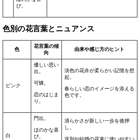
び。
色別の花言葉とニュアンス
花言葉の傾
色
由来や感じ方のヒント
向
優しい思い
淡色の花弁が柔らかい記憶を想
出。
起。
可憐。
ピンク
春らしい恋のイメージを添える
恋のはじま
色です。
り。
門出。
清らかさが新しい一歩を後押
し。
ほのかな喜
白
び。
送別や結婚の花束に使いやすい