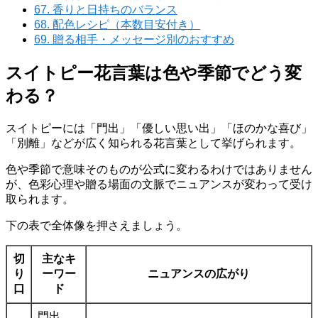
67.
香りと日持ちのバランス
68.
配色レシピ（本数目安付き）
69.
贈る相手・メッセージ別のおすすめ
スイトピー花言葉は色や季節でどう変
わる？
スイトピーには「門出」「優しい思い出」「ほのかな喜び」
「別離」などが広く知られる花言葉として挙げられます。
色や季節で意味そのものが公式に変わるわけではありません
が、色彩心理や贈る場面の文脈でニュアンスが変わって受け
取られます。
下の表で全体像を押さえましょう。
切
主なキ
り
ーワー
ニュアンスの広がり
口
ド
門出。