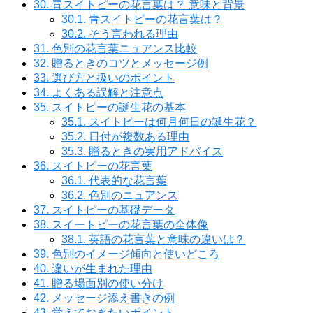
30.
青スイトピーの花言葉は？ 意味と背景
30.1.
青スイトピーの花言葉は？
30.2.
そう言われる理由
31.
色別の花言葉ニュアンス比較
32.
贈るときのコツとメッセージ例
33.
選び方と扱いのポイント
34.
よくある誤解と注意点
35.
スイトピーの誕生花の基本
35.1.
スイトピーは何月何日の誕生花？
35.2.
日付が複数ある理由
35.3.
贈るときの実用アドバイス
36.
スイトピーの花言葉
36.1.
代表的な花言葉
36.2.
色別のニュアンス
37.
スイトピーの基礎データ
38.
スイートピーの花言葉の全体像
38.1.
英語の花言葉と意味の違いは？
39.
色別のイメージ傾向と使いどころ
40.
違いが生まれた理由
41.
贈る場面別の使い分け
42.
メッセージ添え書きの例
43.
覚えておきたいポイント