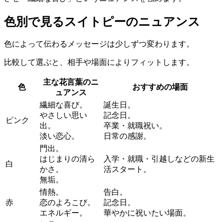
色別で見るスイトピーのニュアンス
色によって伝わるメッセージは少しずつ変わります。
比較して選ぶと、相手や場面によりフィットします。
主な花言葉のニ
色
おすすめの場面
ュアンス
繊細な喜び。
誕生日。
やさしい思い
記念日。
ピンク
出。
卒業・就職祝い。
淡い恋心。
日常の感謝。
門出。
はじまりの清ら
入学・就職・引越しなどの新生
白
かさ。
活スタート。
無垢。
情熱。
告白。
赤
恋のよろこび。
記念日。
エネルギー。
華やかに祝いたい場面。