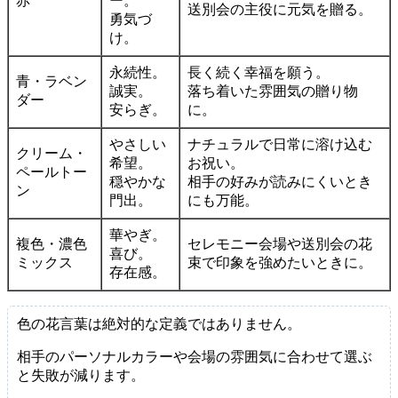
赤
ー。
送別会の主役に元気を贈る。
勇気づ
け。
永続性。
長く続く幸福を願う。
青・ラベン
誠実。
落ち着いた雰囲気の贈り物
ダー
安らぎ。
に。
やさしい
ナチュラルで日常に溶け込む
クリーム・
希望。
お祝い。
ペールトー
穏やかな
相手の好みが読みにくいとき
ン
門出。
にも万能。
華やぎ。
複色・濃色
セレモニー会場や送別会の花
喜び。
ミックス
束で印象を強めたいときに。
存在感。
色の花言葉は絶対的な定義ではありません。
相手のパーソナルカラーや会場の雰囲気に合わせて選ぶ
と失敗が減ります。