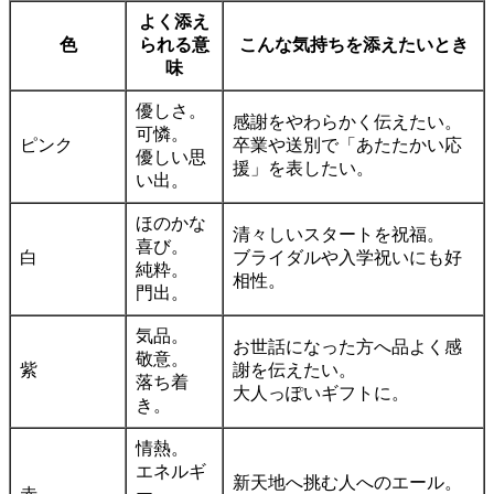
よく添え
色
られる意
こんな気持ちを添えたいとき
味
優しさ。
感謝をやわらかく伝えたい。
可憐。
ピンク
卒業や送別で「あたたかい応
優しい思
援」を表したい。
い出。
ほのかな
清々しいスタートを祝福。
喜び。
白
ブライダルや入学祝いにも好
純粋。
相性。
門出。
気品。
お世話になった方へ品よく感
敬意。
紫
謝を伝えたい。
落ち着
大人っぽいギフトに。
き。
情熱。
エネルギ
新天地へ挑む人へのエール。