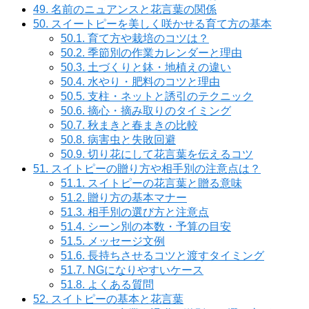
49.
名前のニュアンスと花言葉の関係
50.
スイートピーを美しく咲かせる育て方の基本
50.1.
育て方や栽培のコツは？
50.2.
季節別の作業カレンダーと理由
50.3.
土づくりと鉢・地植えの違い
50.4.
水やり・肥料のコツと理由
50.5.
支柱・ネットと誘引のテクニック
50.6.
摘心・摘み取りのタイミング
50.7.
秋まきと春まきの比較
50.8.
病害虫と失敗回避
50.9.
切り花にして花言葉を伝えるコツ
51.
スイトピーの贈り方や相手別の注意点は？
51.1.
スイトピーの花言葉と贈る意味
51.2.
贈り方の基本マナー
51.3.
相手別の選び方と注意点
51.4.
シーン別の本数・予算の目安
51.5.
メッセージ文例
51.6.
長持ちさせるコツと渡すタイミング
51.7.
NGになりやすいケース
51.8.
よくある質問
52.
スイトピーの基本と花言葉