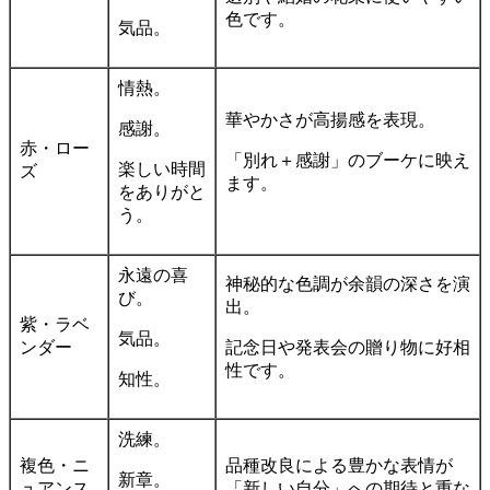
色です。
気品。
情熱。
華やかさが高揚感を表現。
感謝。
赤・ロー
「別れ＋感謝」のブーケに映え
楽しい時間
ズ
ます。
をありがと
う。
永遠の喜
神秘的な色調が余韻の深さを演
び。
出。
紫・ラベ
気品。
ンダー
記念日や発表会の贈り物に好相
性です。
知性。
洗練。
複色・ニ
品種改良による豊かな表情が
新章。
ュアンス
「新しい自分」への期待と重な