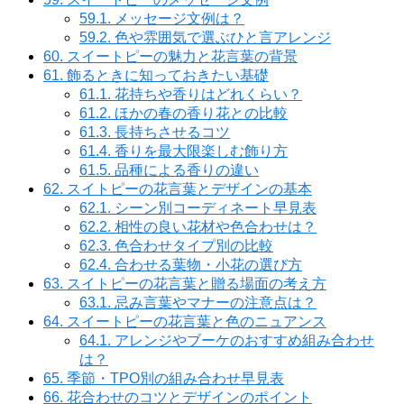
59.1.
メッセージ文例は？
59.2.
色や雰囲気で選ぶひと言アレンジ
60.
スイートピーの魅力と花言葉の背景
61.
飾るときに知っておきたい基礎
61.1.
花持ちや香りはどれくらい？
61.2.
ほかの春の香り花との比較
61.3.
長持ちさせるコツ
61.4.
香りを最大限楽しむ飾り方
61.5.
品種による香りの違い
62.
スイトピーの花言葉とデザインの基本
62.1.
シーン別コーディネート早見表
62.2.
相性の良い花材や色合わせは？
62.3.
色合わせタイプ別の比較
62.4.
合わせる葉物・小花の選び方
63.
スイトピーの花言葉と贈る場面の考え方
63.1.
忌み言葉やマナーの注意点は？
64.
スイートピーの花言葉と色のニュアンス
64.1.
アレンジやブーケのおすすめ組み合わせ
は？
65.
季節・TPO別の組み合わせ早見表
66.
花合わせのコツとデザインのポイント