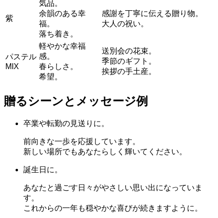
気品。
余韻のある幸
感謝を丁寧に伝える贈り物。
紫
福。
大人の祝い。
落ち着き。
軽やかな幸福
送別会の花束。
感。
パステル
季節のギフト。
MIX
春らしさ。
挨拶の手土産。
希望。
贈るシーンとメッセージ例
卒業や転勤の見送りに。
前向きな一歩を応援しています。
新しい場所でもあなたらしく輝いてください。
誕生日に。
あなたと過ごす日々がやさしい思い出になっていま
す。
これからの一年も穏やかな喜びが続きますように。