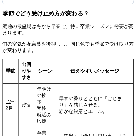
季節でどう受け止め方が変わる？
流通の最盛期は冬から早春で、特に卒業シーズンに需要が高
まります。
旬の空気が花言葉を後押しし、同じ色でも季節で受け取り方
が変わります。
出回
季節
りや
シーン
伝えやすいメッセージ
すさ
年明け
の挨
早春の香りとともに「はじま
12〜
拶。
豊富
り」を感じさせる。
2月
受験・
静かな決意とエール。
就活の
応援。
卒業。
「門出」「優しい思い出」「あ