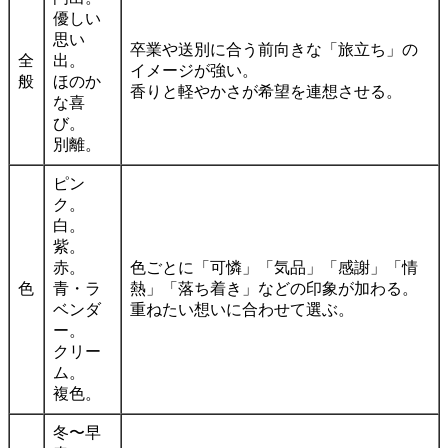
優しい
思い
卒業や送別に合う前向きな「旅立ち」の
全
出。
イメージが強い。
般
ほのか
香りと軽やかさが希望を連想させる。
な喜
び。
別離。
ピン
ク。
白。
紫。
赤。
色ごとに「可憐」「気品」「感謝」「情
色
青・ラ
熱」「落ち着き」などの印象が加わる。
ベンダ
重ねたい想いに合わせて選ぶ。
ー。
クリー
ム。
複色。
冬〜早