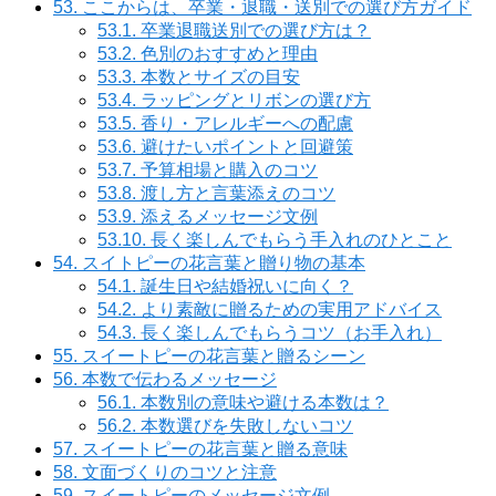
53.
ここからは、卒業・退職・送別での選び方ガイド
53.1.
卒業退職送別での選び方は？
53.2.
色別のおすすめと理由
53.3.
本数とサイズの目安
53.4.
ラッピングとリボンの選び方
53.5.
香り・アレルギーへの配慮
53.6.
避けたいポイントと回避策
53.7.
予算相場と購入のコツ
53.8.
渡し方と言葉添えのコツ
53.9.
添えるメッセージ文例
53.10.
長く楽しんでもらう手入れのひとこと
54.
スイトピーの花言葉と贈り物の基本
54.1.
誕生日や結婚祝いに向く？
54.2.
より素敵に贈るための実用アドバイス
54.3.
長く楽しんでもらうコツ（お手入れ）
55.
スイートピーの花言葉と贈るシーン
56.
本数で伝わるメッセージ
56.1.
本数別の意味や避ける本数は？
56.2.
本数選びを失敗しないコツ
57.
スイートピーの花言葉と贈る意味
58.
文面づくりのコツと注意
59.
スイートピーのメッセージ文例