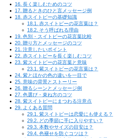
16.
長く楽しむためのコツ
17.
贈るときのひと言メッセージ例
18.
赤スイトピーの基礎知識
18.1.
赤スイトピーの花言葉は？
18.2.
そう呼ばれる理由
19.
色別・スイトピーの花言葉比較
20.
贈り方とメッセージのコツ
21.
注意したいポイント
22.
赤スイトピーを長く楽しむコツ
23.
紫スイトピーの花言葉と意味
23.1.
紫スイトピーの花言葉は？
24.
紫とほかの色の違いを一目で
25.
意味の背景とストーリー
26.
贈るシーンとメッセージ例
27.
色選び・束ね方のコツ
28.
紫スイトピーにまつわる注意点
29.
よくある質問
29.1.
紫スイトピーは恋愛にも使える？
29.2.
どの季節に手に入りやすい？
29.3.
本数やサイズの目安は？
29.4.
色褪せを防ぐコツは？