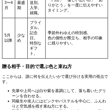
3〜4
最盛
送別。
りがとう」を一度に伝えやすい
月
期
入学。
タイミング。
就職。
ブライ
ダル。
記念
季節外れゆえの特別感。
5月
少な
日。
色の個性が際立ち、相手の印象
以降
め
特別な
に残りやすい。
ギフ
ト。
贈る相手・目的で選ぶ色と束ね方
ここからは、誰に何を伝えたいかで選び分ける実用の視点で
す。
先輩や上司へは白や紫を基調にして、落ち着いたグリ
ーンを合わせる。
同級生や友人にはピンクやパステルを中心に、ふんわ
りと空気感を残す束ね方にする。