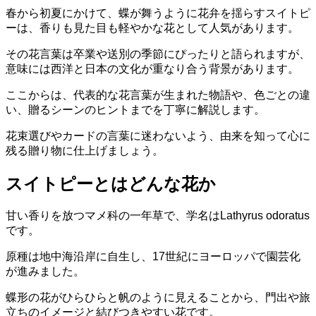
春から初夏にかけて、蝶が舞うように花弁を揺らすスイトピ
ーは、香りも見た目も軽やかな花として人気があります。
その花言葉は卒業や送別の季節にぴったりと語られますが、
意味には西洋と日本の文化が重なり合う背景があります。
ここからは、代表的な花言葉が生まれた物語や、色ごとの違
い、贈るシーンのヒントまでを丁寧に解説します。
花束選びやカードの言葉に迷わないよう、由来を知って心に
残る贈り物に仕上げましょう。
スイトピーとはどんな花か
甘い香りを放つマメ科の一年草で、学名はLathyrus odoratus
です。
原種は地中海沿岸に自生し、17世紀にヨーロッパで園芸化
が進みました。
蝶形の花がひらひらと帆のように見えることから、門出や旅
立ちのイメージと結びつきやすい花です。