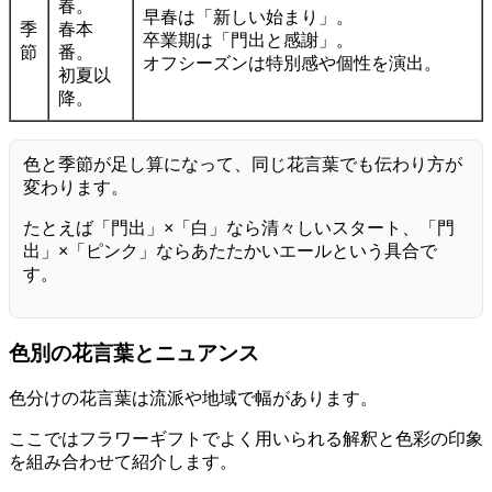
春。
早春は「新しい始まり」。
季
春本
卒業期は「門出と感謝」。
節
番。
オフシーズンは特別感や個性を演出。
初夏以
降。
色と季節が足し算になって、同じ花言葉でも伝わり方が
変わります。
たとえば「門出」×「白」なら清々しいスタート、「門
出」×「ピンク」ならあたたかいエールという具合で
す。
色別の花言葉とニュアンス
色分けの花言葉は流派や地域で幅があります。
ここではフラワーギフトでよく用いられる解釈と色彩の印象
を組み合わせて紹介します。