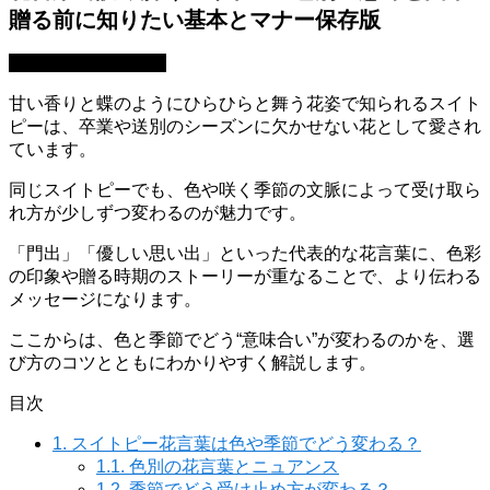
贈る前に知りたい基本とマナー保存版
園芸・ガーデニング
甘い香りと蝶のようにひらひらと舞う花姿で知られるスイト
ピーは、卒業や送別のシーズンに欠かせない花として愛され
ています。
同じスイトピーでも、色や咲く季節の文脈によって受け取ら
れ方が少しずつ変わるのが魅力です。
「門出」「優しい思い出」といった代表的な花言葉に、色彩
の印象や贈る時期のストーリーが重なることで、より伝わる
メッセージになります。
ここからは、色と季節でどう“意味合い”が変わるのかを、選
び方のコツとともにわかりやすく解説します。
目次
1.
スイトピー花言葉は色や季節でどう変わる？
1.1.
色別の花言葉とニュアンス
1.2.
季節でどう受け止め方が変わる？