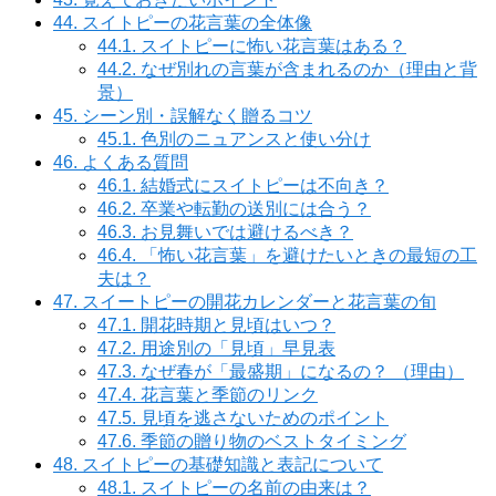
44.
スイトピーの花言葉の全体像
44.1.
スイトピーに怖い花言葉はある？
44.2.
なぜ別れの言葉が含まれるのか（理由と背
景）
45.
シーン別・誤解なく贈るコツ
45.1.
色別のニュアンスと使い分け
46.
よくある質問
46.1.
結婚式にスイトピーは不向き？
46.2.
卒業や転勤の送別には合う？
46.3.
お見舞いでは避けるべき？
46.4.
「怖い花言葉」を避けたいときの最短の工
夫は？
47.
スイートピーの開花カレンダーと花言葉の旬
47.1.
開花時期と見頃はいつ？
47.2.
用途別の「見頃」早見表
47.3.
なぜ春が「最盛期」になるの？ （理由）
47.4.
花言葉と季節のリンク
47.5.
見頃を逃さないためのポイント
47.6.
季節の贈り物のベストタイミング
48.
スイトピーの基礎知識と表記について
48.1.
スイトピーの名前の由来は？