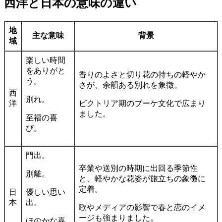
西洋と日本の意味の違い
地
主な意味
背景
域
楽しい時間
をありがと
香りのよさと切り花の持ちの軽やか
う。
さが、余韻ある別れを象徴。
西
別れ。
洋
ビクトリア期のブーケ文化で広まり
ました。
至福の喜
び。
門出。
卒業や送別の時期に出回る季節性
別離。
と、軽やかな花姿が旅立ちの象徴に
定着。
日
優しい思い
本
出。
歌やメディアの影響で春と恋のイメ
ージも強まりました。
ほのかな喜