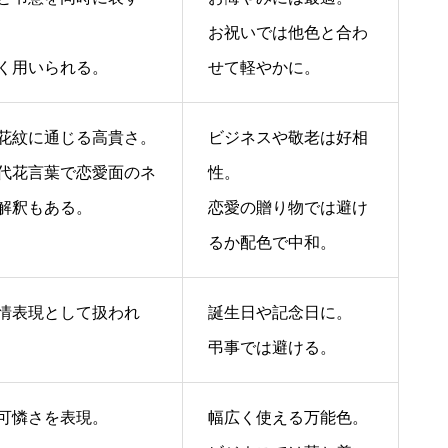
お祝いでは他色と合わ
く用いられる。
せて軽やかに。
花紋に通じる高貴さ。
ビジネスや敬老は好相
代花言葉で恋愛面のネ
性。
解釈もある。
恋愛の贈り物では避け
るか配色で中和。
情表現として扱われ
誕生日や記念日に。
弔事では避ける。
可憐さを表現。
幅広く使える万能色。