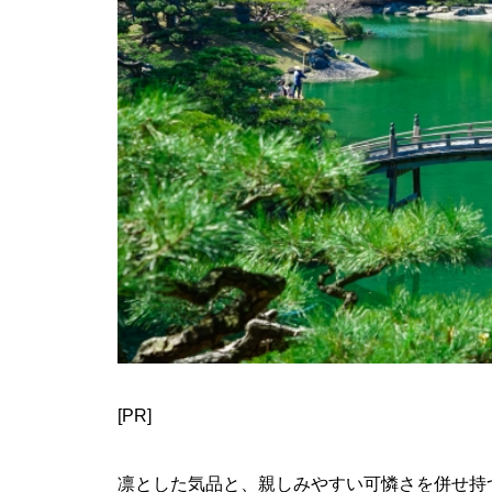
[PR]
凛とした気品と、親しみやすい可憐さを併せ持