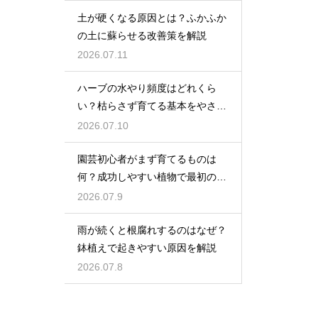
土が硬くなる原因とは？ふかふか
の土に蘇らせる改善策を解説
2026.07.11
ハーブの水やり頻度はどれくら
い？枯らさず育てる基本をやさし
く紹介
2026.07.10
園芸初心者がまず育てるものは
何？成功しやすい植物で最初の一
歩を踏み出そう
2026.07.9
雨が続くと根腐れするのはなぜ？
鉢植えで起きやすい原因を解説
2026.07.8