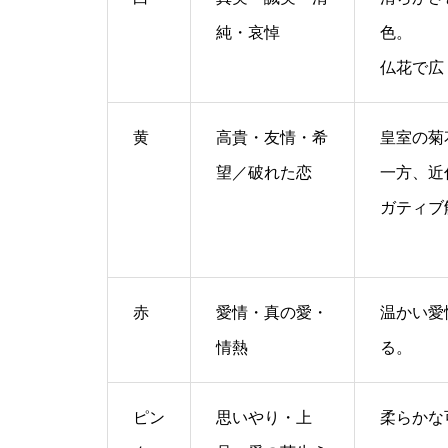
純・哀悼
色。
仏花で広
黄
高貴・友情・希
皇室の菊
望／破れた恋
一方、近
ガティブ
赤
愛情・真の愛・
温かい愛
情熱
る。
ピン
思いやり・上
柔らかな