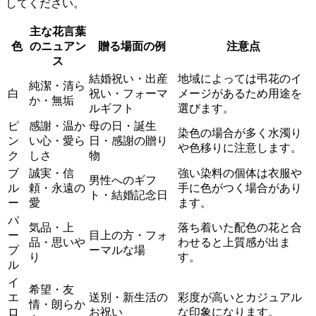
してください。
主な花言葉
色
のニュアン
贈る場面の例
注意点
ス
結婚祝い・出産
地域によっては弔花のイ
純潔・清ら
白
祝い・フォーマ
メージがあるため用途を
か・無垢
ルギフト
選びます。
ピ
感謝・温か
母の日・誕生
染色の場合が多く水濁り
ン
い心・愛ら
日・感謝の贈り
や色移りに注意します。
ク
しさ
物
ブ
誠実・信
強い染料の個体は衣服や
男性へのギフ
ル
頼・永遠の
手に色がつく場合があり
ト・結婚記念日
ー
愛
ます。
パ
気品・上
落ち着いた配色の花と合
ー
目上の方・フォ
品・思いや
わせると上質感が出ま
プ
ーマルな場
り
す。
ル
イ
希望・友
エ
送別・新生活の
彩度が高いとカジュアル
情・朗らか
ロ
お祝い
な印象になります。