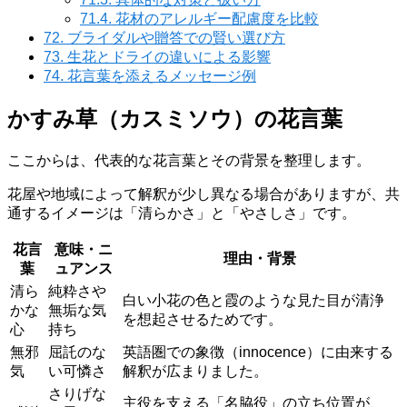
71.4.
花材のアレルギー配慮度を比較
72.
ブライダルや贈答での賢い選び方
73.
生花とドライの違いによる影響
74.
花言葉を添えるメッセージ例
かすみ草（カスミソウ）の花言葉
ここからは、代表的な花言葉とその背景を整理します。
花屋や地域によって解釈が少し異なる場合がありますが、共
通するイメージは「清らかさ」と「やさしさ」です。
花言
意味・ニ
理由・背景
葉
ュアンス
清ら
純粋さや
白い小花の色と霞のような見た目が清浄
かな
無垢な気
を想起させるためです。
心
持ち
無邪
屈託のな
英語圏での象徴（innocence）に由来する
気
い可憐さ
解釈が広まりました。
さりげな
主役を支える「名脇役」の立ち位置が、