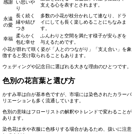
感謝
い思いや
支える心を表すとされます。
り
長く続く
多数の小花が枝分かれして連なり、ドラ
永遠
縁や結び
イにしても長く楽しめることにちなみま
の愛
つき
す。
柔らかく
ふんわりと空間を満たす様子が安らぎを
幸福
包む幸せ
与えるためです。
小花が群れて咲く姿が「人とのつながり」「支え合い」を象
徴すると受け取られることもあります。
ウェディングや記念日に選ばれる大きな理由のひとつです。
色別の花言葉と選び方
かすみ草は白が基本色ですが、市場には染色されたカラーバ
リエーションも多く流通しています。
色別の意味はフローリストの解釈やトレンドで変わることが
あります。
染色花は水や衣服に色移りする場合があるため、扱いに注意