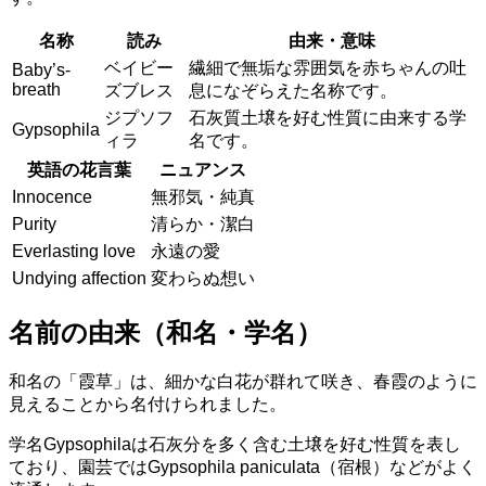
名称
読み
由来・意味
ベイビー
繊細で無垢な雰囲気を赤ちゃんの吐
Baby’s-
breath
ズブレス
息になぞらえた名称です。
ジプソフ
石灰質土壌を好む性質に由来する学
Gypsophila
ィラ
名です。
英語の花言葉
ニュアンス
Innocence
無邪気・純真
Purity
清らか・潔白
Everlasting love
永遠の愛
Undying affection
変わらぬ想い
名前の由来（和名・学名）
和名の「霞草」は、細かな白花が群れて咲き、春霞のように
見えることから名付けられました。
学名Gypsophilaは石灰分を多く含む土壌を好む性質を表し
ており、園芸ではGypsophila paniculata（宿根）などがよく