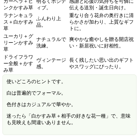
ガーベラ＋ピ
明るくポジテ
感謝と応援の気持ちを可憐に
ンクかすみ草
ィブ。
伝える送別・誕生日向け。
ラナンキュラ
重なり合う花弁の奥行きに清
ふんわり上
ス＋白かすみ
らかさが加わり、上質なギフ
品。
草
トに。
ユーカリ＋グ
ナチュラルで
爽やかな癒やしを贈る開店祝
リーンかすみ
洗練。
い・新居祝いに好相性。
草
ドライフラワ
ヴィンテージ
長く残したい思い出のギフト
ー全般＋かす
感。
やスワッグにぴったり。
み草
使いどころのヒントです。
白は普遍的でフォーマル。
色付きはカジュアルで華やか。
迷ったら「白かすみ草＋相手の好きな花一種」で、意味
も見映えも間違いありません。