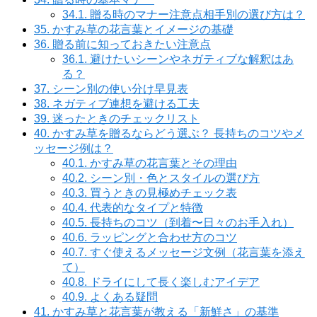
34.1.
贈る時のマナー注意点相手別の選び方は？
35.
かすみ草の花言葉とイメージの基礎
36.
贈る前に知っておきたい注意点
36.1.
避けたいシーンやネガティブな解釈はあ
る？
37.
シーン別の使い分け早見表
38.
ネガティブ連想を避ける工夫
39.
迷ったときのチェックリスト
40.
かすみ草を贈るならどう選ぶ？ 長持ちのコツやメ
ッセージ例は？
40.1.
かすみ草の花言葉とその理由
40.2.
シーン別・色とスタイルの選び方
40.3.
買うときの見極めチェック表
40.4.
代表的なタイプと特徴
40.5.
長持ちのコツ（到着〜日々のお手入れ）
40.6.
ラッピングと合わせ方のコツ
40.7.
すぐ使えるメッセージ文例（花言葉を添え
て）
40.8.
ドライにして長く楽しむアイデア
40.9.
よくある疑問
41.
かすみ草と花言葉が教える「新鮮さ」の基準