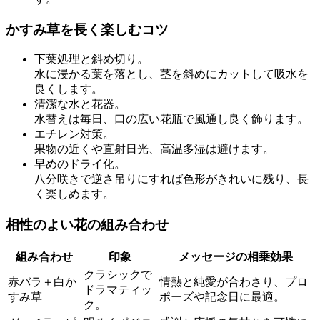
かすみ草を長く楽しむコツ
下葉処理と斜め切り。
水に浸かる葉を落とし、茎を斜めにカットして吸水を
良くします。
清潔な水と花器。
水替えは毎日、口の広い花瓶で風通し良く飾ります。
エチレン対策。
果物の近くや直射日光、高温多湿は避けます。
早めのドライ化。
八分咲きで逆さ吊りにすれば色形がきれいに残り、長
く楽しめます。
相性のよい花の組み合わせ
組み合わせ
印象
メッセージの相乗効果
クラシックで
赤バラ＋白か
情熱と純愛が合わさり、プロ
ドラマティッ
すみ草
ポーズや記念日に最適。
ク。