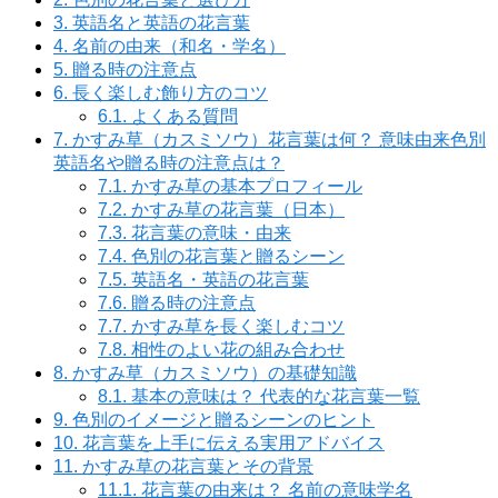
3.
英語名と英語の花言葉
4.
名前の由来（和名・学名）
5.
贈る時の注意点
6.
長く楽しむ飾り方のコツ
6.1.
よくある質問
7.
かすみ草（カスミソウ）花言葉は何？ 意味由来色別
英語名や贈る時の注意点は？
7.1.
かすみ草の基本プロフィール
7.2.
かすみ草の花言葉（日本）
7.3.
花言葉の意味・由来
7.4.
色別の花言葉と贈るシーン
7.5.
英語名・英語の花言葉
7.6.
贈る時の注意点
7.7.
かすみ草を長く楽しむコツ
7.8.
相性のよい花の組み合わせ
8.
かすみ草（カスミソウ）の基礎知識
8.1.
基本の意味は？ 代表的な花言葉一覧
9.
色別のイメージと贈るシーンのヒント
10.
花言葉を上手に伝える実用アドバイス
11.
かすみ草の花言葉とその背景
11.1.
花言葉の由来は？ 名前の意味学名