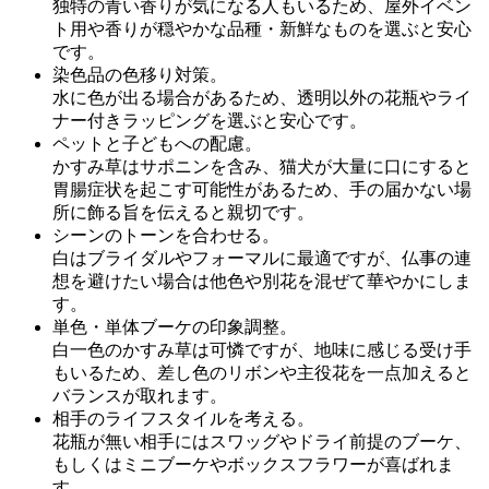
独特の青い香りが気になる人もいるため、屋外イベン
ト用や香りが穏やかな品種・新鮮なものを選ぶと安心
です。
染色品の色移り対策。
水に色が出る場合があるため、透明以外の花瓶やライ
ナー付きラッピングを選ぶと安心です。
ペットと子どもへの配慮。
かすみ草はサポニンを含み、猫犬が大量に口にすると
胃腸症状を起こす可能性があるため、手の届かない場
所に飾る旨を伝えると親切です。
シーンのトーンを合わせる。
白はブライダルやフォーマルに最適ですが、仏事の連
想を避けたい場合は他色や別花を混ぜて華やかにしま
す。
単色・単体ブーケの印象調整。
白一色のかすみ草は可憐ですが、地味に感じる受け手
もいるため、差し色のリボンや主役花を一点加えると
バランスが取れます。
相手のライフスタイルを考える。
花瓶が無い相手にはスワッグやドライ前提のブーケ、
もしくはミニブーケやボックスフラワーが喜ばれま
す。