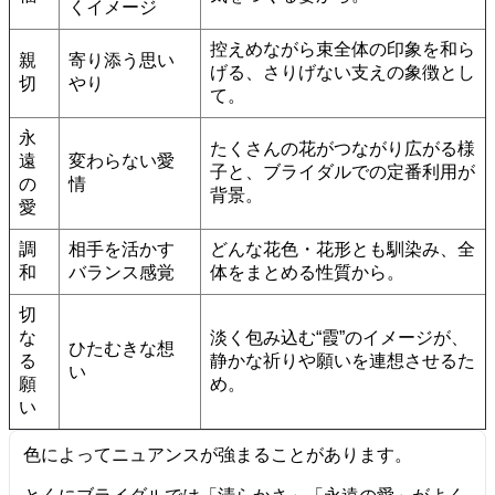
くイメージ
控えめながら束全体の印象を和ら
親
寄り添う思い
げる、さりげない支えの象徴とし
切
やり
て。
永
たくさんの花がつながり広がる様
遠
変わらない愛
子と、ブライダルでの定番利用が
の
情
背景。
愛
調
相手を活かす
どんな花色・花形とも馴染み、全
和
バランス感覚
体をまとめる性質から。
切
な
淡く包み込む“霞”のイメージが、
ひたむきな想
る
静かな祈りや願いを連想させるた
い
願
め。
い
色によってニュアンスが強まることがあります。