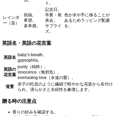
ル。
ト。
記念日。
祝福。
卒業・発
色が水や手に移ることが
レインボ
希望。
表会。
あるためラッピング配慮
ー（染）
多幸感。
サプライ
を。
ズ。
英語名・英語の花言葉
baby’s breath。
英語名
gypsophila。
purity（純粋）。
英語の
innocence（無邪気）。
花言葉
everlasting love（永遠の愛）。
赤子の吐息のように繊細で軽やかな花姿から名付け
背景
られ、清らかさと永続性を象徴します。
贈る時の注意点
香りの好みを確認する。