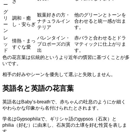
さ
ー
グ
観葉好きの方・
他のグリーンとトーンを
リ
調和・癒
ナチュラルイン
合わせると統一感が出ま
ー
し・安らぎ
テリア
す。
ン
レ
バレンタイン・
赤バラと合わせるとドラ
情熱・まっ
ッ
プロポーズの演
マティックに仕上がりま
すぐな愛
ド
出
す。
色の花言葉は伝統的というより近年の慣習に基づくことが多
いです。
相手の好みやシーンを優先して選ぶと失敗しません。
英語名と英語の花言葉
英語名はBaby’s-breathで、赤ちゃんの吐息のようにか細く
やわらかな印象から名付けられたとされます。
学名はGypsophilaで、ギリシャ語のgypsos（石灰）と
philia（好む）に由来し、石灰質の土壌を好む性質を表しま
す。