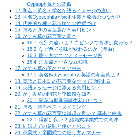
Gypsophilaとの関係
12.
和名・英名・学名が語るイメージの違い
13.
学名Gypsophilaが示す生態と象徴のつながり
14.
代表的な種と花市場での位置づけ
15.
贈るときの言葉選びと実用ヒント
16.
かすみ草の花言葉の基本
16.1.
色別の違いは？ 白ピンクで意味は変わる？
16.2.
なぜ色で意味が変わるのか（理由）
16.3.
贈り方のコツとメッセージ例
16.4.
注意点と小さな豆知識
17.
かすみ草の英名とその由来
17.1.
英名Babysbreathと英語の花言葉は？
18.
英語と日本語の花言葉を比べて理解する
19.
英語メッセージに添える実用ヒント
20.
かすみ草の開花と季節感を知る
20.1.
開花時期季節誕生花はいつ？
21.
贈る・飾るベストタイミング
22.
かすみ草の花言葉は縁起が良い？ 基本と由来
22.1.
縁起は良い？ 結婚式卒業式での意味
23.
結婚式での意味と使い方のコツ
24.
卒業式・卒園式での贈り方とマナー