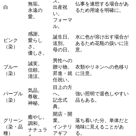
ズ。
無垢。
仏事を連想する場合があ
白
出産祝
永遠の
るため用途を明確に。
い。
愛。
フォーマ
ル。
感謝。
誕生日。
水に色が溶け出す場合が
ピンク
愛らし
送別。
あるため花瓶の扱いに注
（染）
さ。
母の日。
意。
優しさ。
男性への
誠実。
ブルー
贈り物。
衣類やリネンへの色移り
信頼。
（染）
昇進・就
に注意。
清涼。
任祝い。
目上の方
気品。
パープル
へ。
強い照明で退色しやすい
尊敬。
（染）
記念式
品もある。
神秘。
典。
開店・開
癒やし。
グリーン
業。
落ち着いた分、単体だと
調和。
（染・品
インテリ
地味に見えることがあ
ナチュラ
種）
アギフ
る。