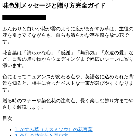
味色別メッセージと贈り方完全ガイド
園芸・ガーデニング
ふんわりと白い小花が雲のように広がるかすみ草は、主役の
花を引き立てながらも、自らも清らかな存在感を放つ花で
す。
花言葉は「清らかな心」「感謝」「無邪気」「永遠の愛」な
ど、日常の贈り物からウェディングまで幅広いシーンに寄り
添います。
色によってニュアンスが変わる点や、英語名に込められた背
景を知ると、相手に合ったベストな一束が選びやすくなりま
す。
贈る時のマナーや染色花の注意点、長く楽しむ飾り方までや
さしく解説します。
目次
1.
かすみ草（カスミソウ）の花言葉
2.
色別の花言葉と選び方