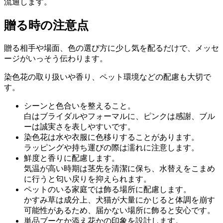
流通します。
贈る時の注意点
贈る相手や場面、色の選び方に少し気を配るだけで、メッセ
ージがいっそう伝わります。
染色花の取り扱いや香り、ペット環境などの配慮も大切で
す。
シーンと色合いを整えること。
白はブライダルやフォーマルに、ピンクは感謝、ブル
ーは誠実さを表しやすいです。
染色花は水や衣服に色移りすることがあります。
ラッピングや持ち運びの際は濡れに注意します。
鮮度と香りに配慮します。
気温が高い時期は茎先を清潔に保ち、水替えをこまめ
に行うと匂い戻りを抑えられます。
ペットのいる家庭では飾る場所に配慮します。
かすみ草は成分上、犬猫が大量にかじると体調を崩す
可能性があるため、届かない場所に飾ると安心です。
単品ブーケか添え花かの印象を設計します。