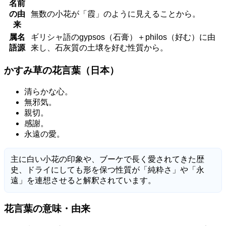
名前
の由
無数の小花が「霞」のように見えることから。
来
属名
ギリシャ語のgypsos（石膏）＋philos（好む）に由
語源
来し、石灰質の土壌を好む性質から。
かすみ草の花言葉（日本）
清らかな心。
無邪気。
親切。
感謝。
永遠の愛。
主に白い小花の印象や、ブーケで長く愛されてきた歴
史、ドライにしても形を保つ性質が「純粋さ」や「永
遠」を連想させると解釈されています。
花言葉の意味・由来