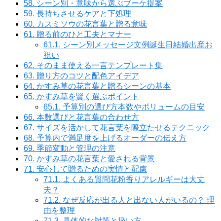
58.
シーン別・意味から選ぶブーケ提案
59.
長持ちさせるケアと下処理
60.
カスミソウの花言葉と贈る意味
61.
贈る前のひと工夫とマナー
61.1.
シーン別メッセージ文例誕生日結婚出産お
祝い
62.
そのまま使える一言テンプレート集
63.
贈り方のコツと配色アイデア
64.
かすみ草の花言葉と贈るシーンの基本
65.
かすみ草を賢く選ぶポイント
65.1.
予算別の選び方本数やボリュームの目安
66.
本数選びと花言葉の合わせ方
67.
サイズを活かして花言葉を際立たせるテクニック
68.
予算内で満足度を上げるオーダーの伝え方
69.
季節変動と管理の注意
70.
かすみ草の花言葉と愛される背景
71.
安心して贈るための実情と配慮
71.1.
よくある質問花粉香りアレルギーは大丈
夫？
71.2.
なぜ反応が出る人と出ない人がいるの？ 理
由を整理
71.3.
具体的な対策と扱い方