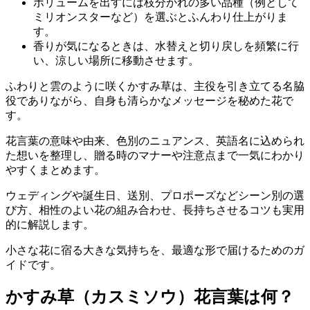
ボリュームを出すには枝分かれの多い品種（例として
ミリオンスターなど）を選ぶとふんわり仕上がりま
す。
香りが気になるときは、水替えと切り戻しを頻繁に行
い、涼しい場所に移動させます。
ふわりと雲のように咲くかすみ草は、主役を引き立てる名脇
役でありながら、自身も清らかなメッセージを秘めた花で
す。
花言葉の意味や由来、色別のニュアンス、英語名に込められ
た想いを整理し、贈る時のマナーや注意点まで一気にわかり
やすくまとめます。
ウェディングや誕生日、送別、プロポーズなどシーン別の選
び方、相性のよい花の組み合わせ、長持ちさせるコツも実用
的に解説します。
小さな花に宿る大きな気持ちを、最適な形で届けるためのガ
イドです。
かすみ草（カスミソウ）花言葉は何？