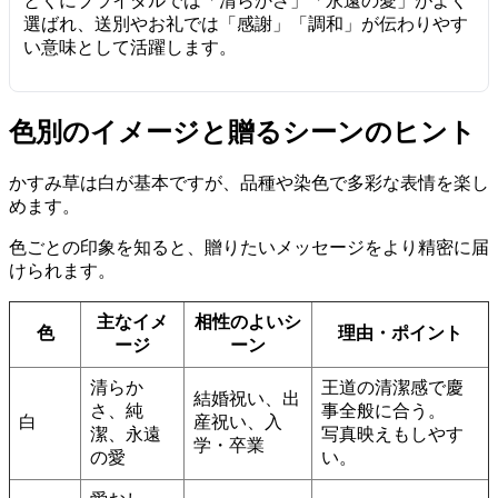
とくにブライダルでは「清らかさ」「永遠の愛」がよく
選ばれ、送別やお礼では「感謝」「調和」が伝わりやす
い意味として活躍します。
色別のイメージと贈るシーンのヒント
かすみ草は白が基本ですが、品種や染色で多彩な表情を楽し
めます。
色ごとの印象を知ると、贈りたいメッセージをより精密に届
けられます。
主なイメ
相性のよいシ
色
理由・ポイント
ージ
ーン
清らか
王道の清潔感で慶
結婚祝い、出
さ、純
事全般に合う。
白
産祝い、入
潔、永遠
写真映えもしやす
学・卒業
の愛
い。