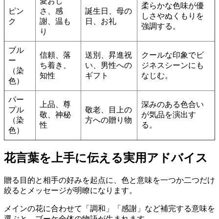
愛おし
柔らかな色味が優
ピン
さ、感
誕生日、母の
しさやぬくもりを
ク
謝、温も
日、お礼
強調する。
り
ブル
信頼、落
送別、昇進祝
クールな印象でビ
ー
ち着き、
い、男性への
ジネスシーンにも
（染
知性
ギフト
なじむ。
色）
パー
上品、尊
深みのある色合い
プル
敬老、目上の
敬、神秘
が気品を演出す
（染
方への贈り物
性
る。
色）
花言葉を上手に伝える実用アドバイス
贈る目的と相手の好みを起点に、色と意味を一つか二つだけ
絞るとメッセージが明瞭になります。
メインの花に合わせて「調和」「感謝」など補完する意味を
選ぶと、ブーケ全体の物語が生まれます。