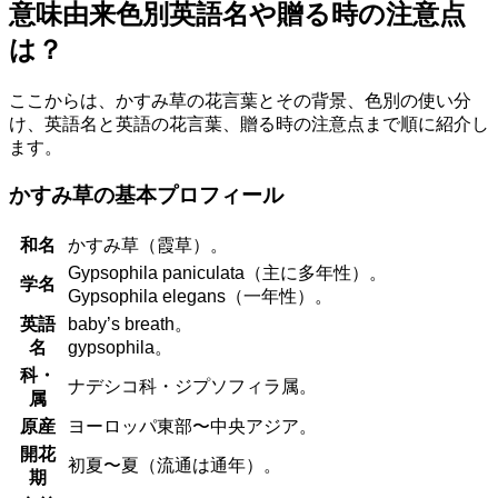
意味由来色別英語名や贈る時の注意点
は？
ここからは、かすみ草の花言葉とその背景、色別の使い分
け、英語名と英語の花言葉、贈る時の注意点まで順に紹介し
ます。
かすみ草の基本プロフィール
和名
かすみ草（霞草）。
Gypsophila paniculata（主に多年性）。
学名
Gypsophila elegans（一年性）。
英語
baby’s breath。
名
gypsophila。
科・
ナデシコ科・ジプソフィラ属。
属
原産
ヨーロッパ東部〜中央アジア。
開花
初夏〜夏（流通は通年）。
期