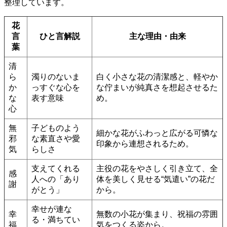
整理しています。
花
言
ひと言解説
主な理由・由来
葉
清
ら
濁りのないま
白く小さな花の清潔感と、軽やか
か
っすぐな心を
な佇まいが純真さを想起させるた
な
表す意味
め。
心
無
子どものよう
細かな花がふわっと広がる可憐な
邪
な素直さや愛
印象から連想されるため。
気
らしさ
支えてくれる
主役の花をやさしく引き立て、全
感
人への「あり
体を美しく見せる“気遣い”の花だ
謝
がとう」
から。
幸せが連な
幸
無数の小花が集まり、祝福の雰囲
る・満ちてい
福
気をつくる姿から。