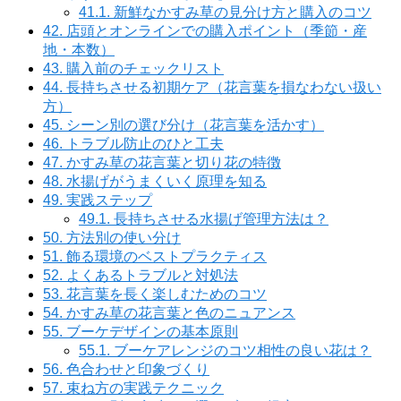
41.1.
新鮮なかすみ草の見分け方と購入のコツ
42.
店頭とオンラインでの購入ポイント（季節・産
地・本数）
43.
購入前のチェックリスト
44.
長持ちさせる初期ケア（花言葉を損なわない扱い
方）
45.
シーン別の選び分け（花言葉を活かす）
46.
トラブル防止のひと工夫
47.
かすみ草の花言葉と切り花の特徴
48.
水揚げがうまくいく原理を知る
49.
実践ステップ
49.1.
長持ちさせる水揚げ管理方法は？
50.
方法別の使い分け
51.
飾る環境のベストプラクティス
52.
よくあるトラブルと対処法
53.
花言葉を長く楽しむためのコツ
54.
かすみ草の花言葉と色のニュアンス
55.
ブーケデザインの基本原則
55.1.
ブーケアレンジのコツ相性の良い花は？
56.
色合わせと印象づくり
57.
束ね方の実践テクニック