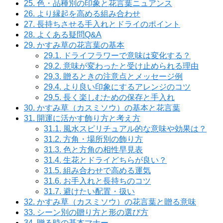
25.
色・品種別の印象と花言葉ニュアンス
26.
より縁起を高める組み合わせ
27.
長持ちさせる手入れとドライのポイント
28.
よくある疑問Q&A
29.
かすみ草の花言葉の基本
29.1.
ドライフラワーで意味は変化する？
29.2.
意味が変わったと受け止められる理由
29.3.
贈るときの注意点とメッセージ例
29.4.
より良い印象にするアレンジのコツ
29.5.
長く楽しむための保存と手入れ
30.
かすみ草（カスミソウ）の基本と花言葉
31.
開運に活かす飾り方と考え方
31.1.
風水スピリチュアル的な意味や効果は？
31.2.
方角・場所別の飾り方
31.3.
色と方角の相性早見表
31.4.
生花とドライどちらが良い？
31.5.
組み合わせで高める運気
31.6.
お手入れと長持ちのコツ
31.7.
避けたい配置・扱い
32.
かすみ草（カスミソウ）の花言葉と贈る意味
33.
シーン別の贈り方と形の選び方
34.
贈る時の基本マナー