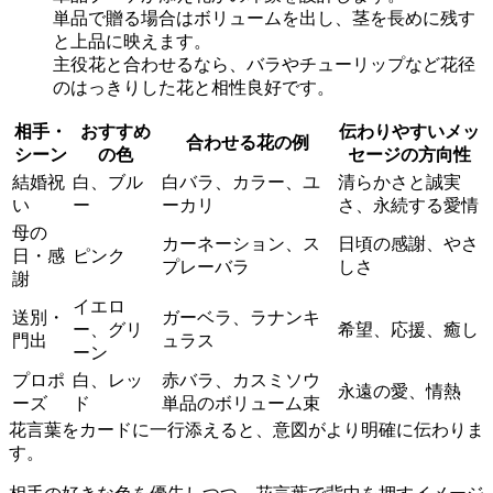
単品で贈る場合はボリュームを出し、茎を長めに残す
と上品に映えます。
主役花と合わせるなら、バラやチューリップなど花径
のはっきりした花と相性良好です。
相手・
おすすめ
伝わりやすいメッ
合わせる花の例
シーン
の色
セージの方向性
結婚祝
白、ブル
白バラ、カラー、ユ
清らかさと誠実
い
ー
ーカリ
さ、永続する愛情
母の
カーネーション、ス
日頃の感謝、やさ
日・感
ピンク
プレーバラ
しさ
謝
イエロ
送別・
ガーベラ、ラナンキ
ー、グリ
希望、応援、癒し
門出
ュラス
ーン
プロポ
白、レッ
赤バラ、カスミソウ
永遠の愛、情熱
ーズ
ド
単品のボリューム束
花言葉をカードに一行添えると、意図がより明確に伝わりま
す。