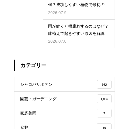
何？成功しやすい植物で最初の一
歩を踏み出そう
2026.07.9
雨が続くと根腐れするのはなぜ？
鉢植えで起きやすい原因を解説
2026.07.8
カテゴリー
シャコバサボテン
162
園芸・ガーデニング
1,037
家庭菜園
7
盆栽
19