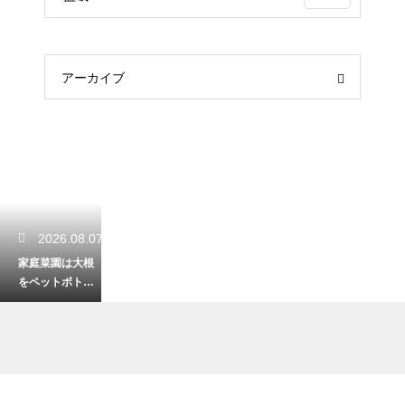
アーカイブ
2026.08.07
家庭菜園は大根
をペットボトル
で栽培！手軽に
楽しむ育成コツ
2026.08.05