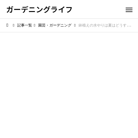
ガーデニングライフ
記事一覧
園芸・ガーデニング
鉢植えの水やりは夏はどうする？猛暑で枯らさないための工夫と頻度