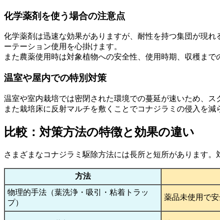
化学薬剤を使う場合の注意点
化学薬剤は迅速な効果がありますが、耐性を持つ集団が現れ
ーテーション使用を心掛けます。
また農薬使用時は対象植物への安全性、使用時期、収穫まで
温室や屋内での特別対策
温室や室内栽培では密閉された環境での蔓延が速いため、ス
また栽培床に反射マルチを敷くことでコナジラミの侵入を減
比較：対策方法の特徴と効果の違い
さまざまなコナジラミ駆除方法には長所と短所があります。
方法
物理的手法（葉洗浄・吸引・粘着トラッ
薬品未使用で安
プ）