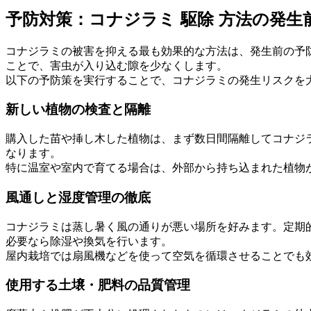
予防対策：コナジラミ 駆除 方法の発生
コナジラミの被害を抑える最も効果的な方法は、発生前の予
ことで、害虫が入り込む隙を少なくします。
以下の予防策を実行することで、コナジラミの発生リスクを
新しい植物の検査と隔離
購入した苗や挿し木した植物は、まず数日間隔離してコナジ
なります。
特に温室や室内で育てる場合は、外部から持ち込まれた植物
風通しと湿度管理の徹底
コナジラミは蒸し暑く風の通りが悪い場所を好みます。定期
必要なら除湿や換気を行います。
屋内栽培では扇風機などを使って空気を循環させることでも
使用する土壌・肥料の品質管理