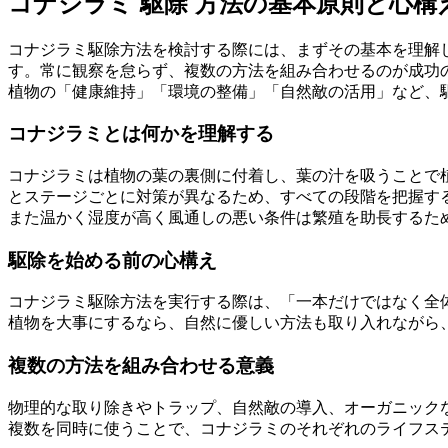
コナジラミ 駆除 方法の基本原則と心構
コナジラミ駆除方法を検討する際には、まずその基本を理解
す。常に観察を怠らず、複数の方法を組み合わせるのが成功
植物の「健康維持」「環境の整備」「自然敵の活用」など、
コナジラミとは何かを理解する
コナジラミは植物の葉の裏側に付着し、葉の汁を吸うことで
とステージごとに対策が異なるため、すべての段階を把握す
また温かく湿度が高く風通しの悪い条件は繁殖を助長するた
駆除を始める前の心構え
コナジラミ駆除方法を実行する際は、「一本だけではなく全
植物を大事にするなら、自然に優しい方法も取り入れながら
複数の方法を組み合わせる意義
物理的な取り除きやトラップ、自然敵の導入、オーガニック
複数を同時に使うことで、コナジラミのそれぞれのライフス