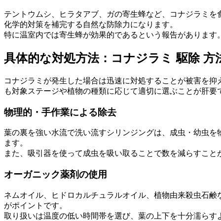
テントウムシ、ヒラタアブ、ガの寄生蜂など、コナジラミを
化学的対策を補完する自然な防除力になります。
特に温室内では寄生蜂が効果的であるという報告があります
具体的な対処方法：コナジラミ 駆除 方
コナジラミが発生した場合は迅速に対処することが被害を抑
も対象ステージや植物の種類に応じて適切に選ぶことが肝要
物理的・手作業による除去
葉の裏を強い水流で洗い流すシリンジングは、成虫・幼虫を
ます。
また、吸引器を使って成虫を吸い取ることで数を減らすこと
オーガニック薬剤の使用
ネムオイル、ヒドロカルチュラルオイル、植物由来殺虫石鹸
がポイントです。
取り扱いは温度の低い時間帯を選び、葉の上下を十分濡らす