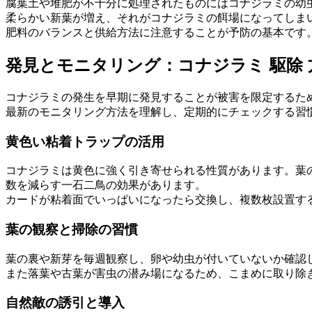
腐葉土や堆肥が不十分に処理されたものにはコナジラミの幼
柔らかい新葉が増え、それがコナジラミの餌場になってしま
肥料のバランスと供給方法に注意することが予防の基本です
発見とモニタリング：コナジラミ 駆除
コナジラミの発生を早期に発見することが被害を限定するた
最新のモニタリング方法を理解し、定期的にチェックする習
黄色い粘着トラップの活用
コナジラミは黄色に強く引き寄せられる性質があります。葉
数を減らす一石二鳥の効果があります。
カードが粘着面でいっぱいになったら交換し、複数枚設置す
葉の観察と掃除の習慣
葉の裏や新芽を毎週観察し、卵や幼虫が付いていないか確認
また落葉や古葉が害虫の潜み場になるため、こまめに取り除
自然敵の誘引と導入