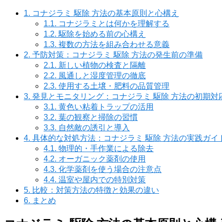
1.
コナジラミ 駆除 方法の基本原則と心構え
1.1.
コナジラミとは何かを理解する
1.2.
駆除を始める前の心構え
1.3.
複数の方法を組み合わせる意義
2.
予防対策：コナジラミ 駆除 方法の発生前の準備
2.1.
新しい植物の検査と隔離
2.2.
風通しと湿度管理の徹底
2.3.
使用する土壌・肥料の品質管理
3.
発見とモニタリング：コナジラミ 駆除 方法の初期対
3.1.
黄色い粘着トラップの活用
3.2.
葉の観察と掃除の習慣
3.3.
自然敵の誘引と導入
4.
具体的な対処方法：コナジラミ 駆除 方法の実践ガイ
4.1.
物理的・手作業による除去
4.2.
オーガニック薬剤の使用
4.3.
化学薬剤を使う場合の注意点
4.4.
温室や屋内での特別対策
5.
比較：対策方法の特徴と効果の違い
6.
まとめ