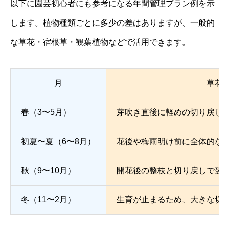
以下に園芸初心者にも参考になる年間管理プラン例を示
します。植物種類ごとに多少の差はありますが、一般的
な草花・宿根草・観葉植物などで活用できます。
月
草花
春（3〜5月）
芽吹き直後に軽めの切り戻し
初夏〜夏（6〜8月）
花後や梅雨明け前に全体的な
秋（9〜10月）
開花後の整枝と切り戻しで翌
冬（11〜2月）
生育が止まるため、大きな切