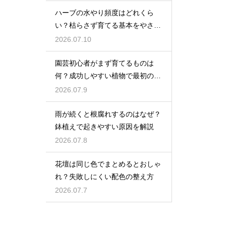
ハーブの水やり頻度はどれくら
い？枯らさず育てる基本をやさし
く紹介
2026.07.10
園芸初心者がまず育てるものは
何？成功しやすい植物で最初の一
歩を踏み出そう
2026.07.9
雨が続くと根腐れするのはなぜ？
鉢植えで起きやすい原因を解説
2026.07.8
花壇は同じ色でまとめるとおしゃ
れ？失敗しにくい配色の整え方
2026.07.7