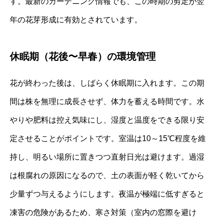
す。最新のガーデニング情報でも、この時期の剪定が翌
年の花芽形成に有効とされています。
休眠期（花後〜早春）の環境管理
花が終わった後は、しばらく休眠期に入れます。この期
間は株を無理に成長させず、体力を蓄える時間です。水
やりや肥料は控え気味にし、湿度と温度をできる限り安
定させることがポイントです。室温は10～15℃程度を維
持し、明るい場所に置きつつ直射日光は避けます。過湿
は根腐れの原因になるので、土の表面が軽く乾いてから
少量ずつ与えるようにします。夜温が極端に低すぎると
凍害の危険があるため、寒さ対策（室内の窓際を避け