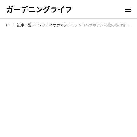
ガーデニングライフ
記事一覧
シャコバサボテン
シャコバサボテン花後の春の管理はどうする？来年も咲かせるケアポイント