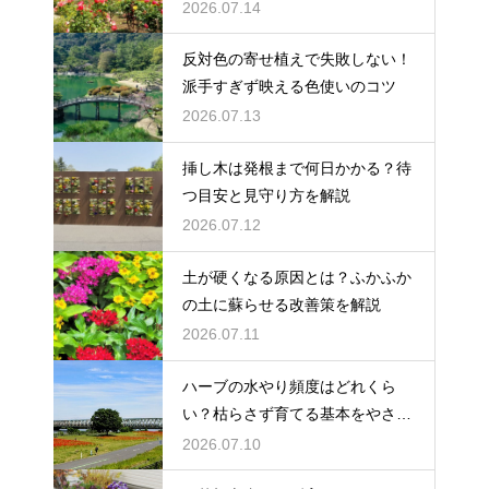
ツ
2026.07.14
反対色の寄せ植えで失敗しない！
派手すぎず映える色使いのコツ
2026.07.13
挿し木は発根まで何日かかる？待
つ目安と見守り方を解説
2026.07.12
土が硬くなる原因とは？ふかふか
の土に蘇らせる改善策を解説
2026.07.11
ハーブの水やり頻度はどれくら
い？枯らさず育てる基本をやさし
く紹介
2026.07.10