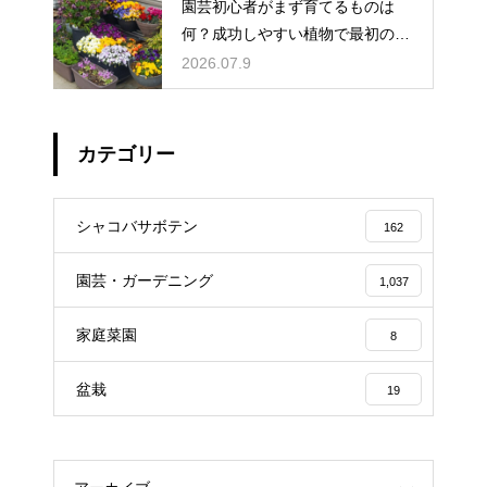
園芸初心者がまず育てるものは
何？成功しやすい植物で最初の一
歩を踏み出そう
2026.07.9
カテゴリー
シャコバサボテン
162
園芸・ガーデニング
1,037
家庭菜園
8
盆栽
19