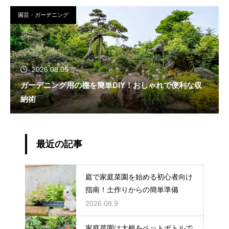
園芸・ガーデニング
2026.08.05
ガーデニング用の棚を簡単DIY！おしゃれで便利な収
納術
最近の記事
庭で家庭菜園を始める初心者向け
指南！土作りからの簡単準備
2026.08.9
家庭菜園は大根をペットボトルで