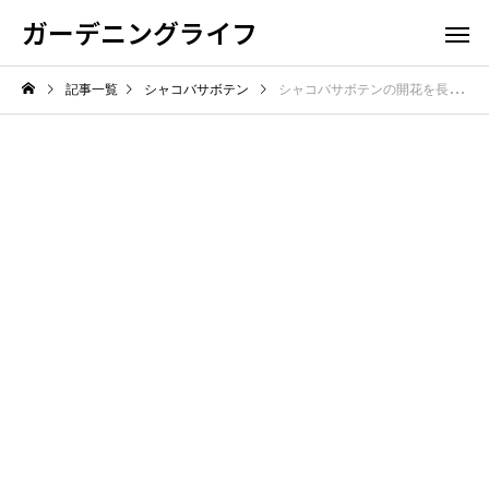
ガーデニングライフ
記事一覧
シャコバサボテン
シャコバサボテンの開花を長持ちさせる温度は？適温と管理ポイントを解説