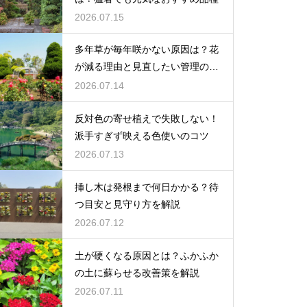
2026.07.15
多年草が毎年咲かない原因は？花
が減る理由と見直したい管理のコ
ツ
2026.07.14
反対色の寄せ植えで失敗しない！
派手すぎず映える色使いのコツ
2026.07.13
挿し木は発根まで何日かかる？待
つ目安と見守り方を解説
2026.07.12
土が硬くなる原因とは？ふかふか
の土に蘇らせる改善策を解説
2026.07.11