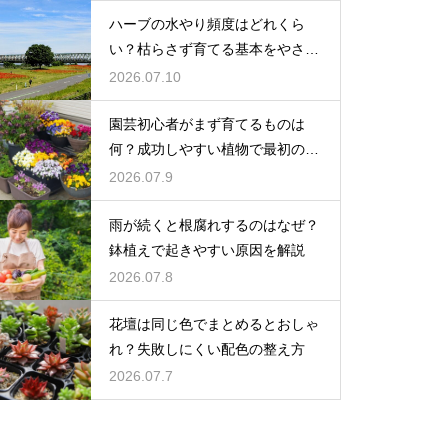
ハーブの水やり頻度はどれくら
い？枯らさず育てる基本をやさし
く紹介
2026.07.10
園芸初心者がまず育てるものは
何？成功しやすい植物で最初の一
歩を踏み出そう
2026.07.9
雨が続くと根腐れするのはなぜ？
鉢植えで起きやすい原因を解説
2026.07.8
花壇は同じ色でまとめるとおしゃ
れ？失敗しにくい配色の整え方
2026.07.7