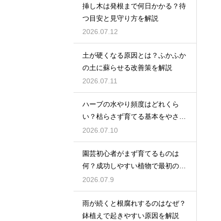
挿し木は発根まで何日かかる？待
つ目安と見守り方を解説
2026.07.12
土が硬くなる原因とは？ふかふか
の土に蘇らせる改善策を解説
2026.07.11
ハーブの水やり頻度はどれくら
い？枯らさず育てる基本をやさし
く紹介
2026.07.10
園芸初心者がまず育てるものは
何？成功しやすい植物で最初の一
歩を踏み出そう
2026.07.9
雨が続くと根腐れするのはなぜ？
鉢植えで起きやすい原因を解説