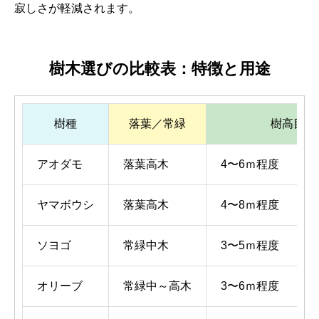
寂しさが軽減されます。
樹木選びの比較表：特徴と用途
樹種
落葉／常緑
樹高目安
アオダモ
落葉高木
4〜6ｍ程度
ヤマボウシ
落葉高木
4〜8ｍ程度
ソヨゴ
常緑中木
3〜5ｍ程度
オリーブ
常緑中～高木
3〜6ｍ程度