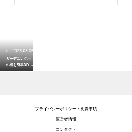
2026.08.05
ガーデニング用
の棚を簡単DIY！
おしゃれで便利
な収納術
2026.08.03
プライバシーポリシー・免責事項
初心者の家庭菜
運営者情報
園はプランター
でトマト！失敗
コンタクト
しない簡単栽培