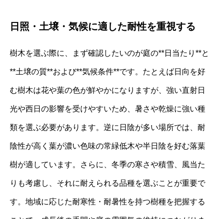
日照・土壌・気候に適した耐性を重視する
樹木を選ぶ際に、まず確認したいのが庭の**日当たり**と
**土壌の質**および**気候条件**です。たとえば日向を好
む樹木は花や葉の色が鮮やかになりますが、強い直射日
光や西日の影響を受けやすいため、暑さや乾燥に強い種
類を選ぶ必要があります。逆に日陰が多い場所では、耐
陰性が高く葉が濃い色味の常緑低木や半日陰を好む落葉
樹が適しています。さらに、冬季の寒さや積雪、風当た
りも考慮し、それに耐えられる品種を選ぶことが重要で
す。地域に応じた耐寒性・耐暑性を持つ樹種を把握する