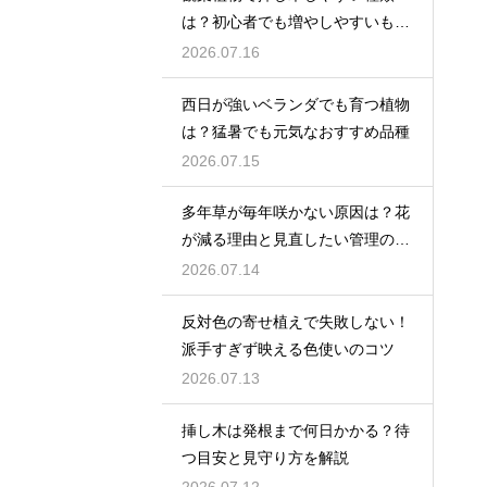
は？初心者でも増やしやすいもの
を紹介
2026.07.16
西日が強いベランダでも育つ植物
は？猛暑でも元気なおすすめ品種
2026.07.15
多年草が毎年咲かない原因は？花
が減る理由と見直したい管理のコ
ツ
2026.07.14
反対色の寄せ植えで失敗しない！
派手すぎず映える色使いのコツ
2026.07.13
挿し木は発根まで何日かかる？待
つ目安と見守り方を解説
2026.07.12