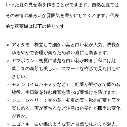
いった庭の見せ場を作ることができます。自然な庭では
その表情の移ろいが雰囲気を豊かにしてくれます。代表
的な落葉樹は以下の通りです：
アオダモ：株立ちで細かい葉と白い花が人気。成長が
ゆるやかで管理が楽なため狭い庭にも向きます。
ヤマボウシ：初夏に清楚な白い花が咲き、秋には紅
葉、春の新芽も美しい。スマートな樹形で見た目もや
さしい。
モミジ（イロハモミジなど）：紅葉が鮮やかで庭の名
脇役。半日陰を好む種類を選べば葉焼けも防げます。
ジューンベリー：春の花・初夏の実・秋の紅葉と三季
楽しめる。実が落ちるなど注意は必要だが四季の変化
が豊か。
エゴノキ：白い蝶のような花と自然な枝ぶりが魅力。