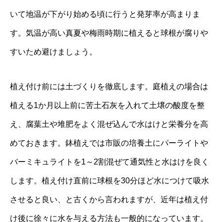
いて地温が下がり始める頃に行うと発芽率が高まりま
す。気温が高い真夏や梅雨時期に植えると球根が腐りや
すいため避けましょう。
植え付け前には土づくりを徹底します。庭植えの場合は
植える1か月以上前に苦土石灰を入れて土壌の酸度を整
え、腐葉土や堆肥をよく混ぜ込んで水はけと栄養分を高
めておきます。鉢植えでは市販の培養土にパーライトや
バーミキュライトを1～2割混ぜて通気性と水はけを良く
します。植え付け直前に球根を30分ほど水につけて吸水
させると良い、と古くから言われますが、近年は植え付
け後に徐々に水を与える方法も一般的になっています。