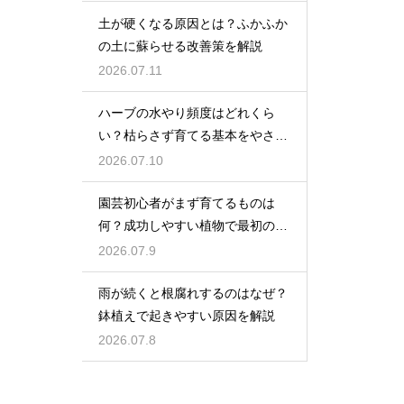
土が硬くなる原因とは？ふかふか
の土に蘇らせる改善策を解説
2026.07.11
ハーブの水やり頻度はどれくら
い？枯らさず育てる基本をやさし
く紹介
2026.07.10
園芸初心者がまず育てるものは
何？成功しやすい植物で最初の一
歩を踏み出そう
2026.07.9
雨が続くと根腐れするのはなぜ？
鉢植えで起きやすい原因を解説
2026.07.8