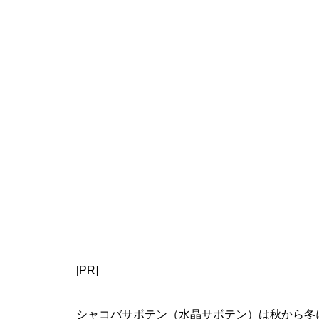
[PR]
シャコバサボテン（水晶サボテン）は秋から冬