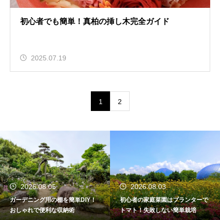
初心者でも簡単！真柏の挿し木完全ガイド
2025.07.19
1
2
26.08.05
2026.08.03
20
ニング用の棚を簡単DIY！
初心者の家庭菜園はプランターで
6月は
れで便利な収納術
トマト！失敗しない簡単栽培
初夏か