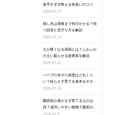
派手すぎず映える色使いのコツ
2026.07.13
挿し木は発根まで何日かかる？待
つ目安と見守り方を解説
2026.07.12
土が硬くなる原因とは？ふかふか
の土に蘇らせる改善策を解説
2026.07.11
ハーブの水やり頻度はどれくら
い？枯らさず育てる基本をやさし
く紹介
2026.07.10
園芸初心者がまず育てるものは
何？成功しやすい植物で最初の一
歩を踏み出そう
2026.07.9