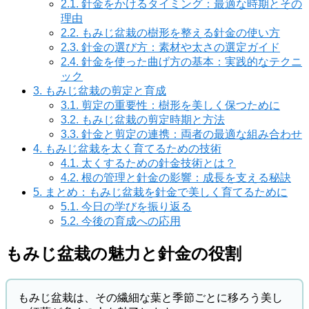
2.1.
針金をかけるタイミング：最適な時期とその
理由
2.2.
もみじ盆栽の樹形を整える針金の使い方
2.3.
針金の選び方：素材や太さの選定ガイド
2.4.
針金を使った曲げ方の基本：実践的なテクニ
ック
3.
もみじ盆栽の剪定と育成
3.1.
剪定の重要性：樹形を美しく保つために
3.2.
もみじ盆栽の剪定時期と方法
3.3.
針金と剪定の連携：両者の最適な組み合わせ
4.
もみじ盆栽を太く育てるための技術
4.1.
太くするための針金技術とは？
4.2.
根の管理と針金の影響：成長を支える秘訣
5.
まとめ：もみじ盆栽を針金で美しく育てるために
5.1.
今日の学びを振り返る
5.2.
今後の育成への応用
もみじ盆栽の魅力と針金の役割
もみじ盆栽は、その繊細な葉と季節ごとに移ろう美し