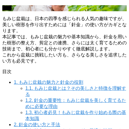
盆栽
もみじ盆栽は、日本の四季を感じられる人気の趣味ですが、
美しい樹形を作り出すためには「針金」の使い方がカギとな
ります。
本記事では、もみじ盆栽の魅力や基本知識から、針金を用い
た樹形の整え方、剪定との連携、さらには太く育てるための
技術まで、初心者にも分かりやすく徹底解説します。
これから盆栽に挑戦したい方も、さらなる美しさを追求した
い方も必見です。
目次
1.
もみじ盆栽の魅力と針金の役割
1.1.
もみじ盆栽とは？その美しさと特徴を理解す
る
1.2.
針金の重要性：もみじ盆栽を美しく育てるた
めに必要な理由
1.3.
初心者必見！もみじ盆栽を作り始める際の基
本知識
2.
針金の使い方と手法