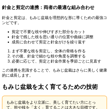
針金と剪定の連携：両者の最適な組み合わせ
針金と剪定は、もみじ盆栽を理想的な形に導くための最強コ
ンビです。
剪定で不要な枝や伸びすぎた部分をカット
針金で残した枝を思い通りの位置や曲線に調整
成長に合わせて剪定と針金がけを繰り返す
まず不要な枝を剪定し、全体の骨格を作る
その後、針金で細かな枝や角度を調整する
必要に応じて、剪定と針金作業を季節ごとに見直す
この連携を意識することで、もみじ盆栽はさらに美しく健康
的に成長します。
もみじ盆栽を太く育てるための技術
もみじ盆栽をより立派に、美しく育てたい方にとっ
て、幹や枝を「太く」育てることは大きな目標です。