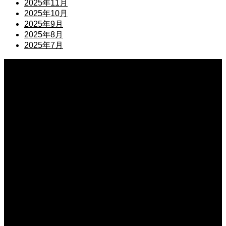
2025年11月
2025年10月
2025年9月
2025年8月
2025年7月
2026.08.05
ガーデニング用の棚を簡単DIY！おしゃれで便利な収納術
2026.08.03
初心者の家庭菜園はプランターでトマト！失敗しない簡単栽培
2026.08.01
6月は家庭菜園の種まきの適期！初夏から育てるおすすめ野菜
2026.07.30
4月に種まきする家庭菜園のおすすめ！春から育てる美味野菜
2026.07.28
ガーデニングで大量のダンゴムシを駆除！無農薬で退治する技