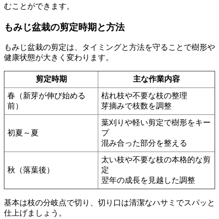
むことができます。
もみじ盆栽の剪定時期と方法
もみじ盆栽の剪定は、タイミングと方法を守ることで樹形や
健康状態が大きく変わります。
剪定時期
主な作業内容
春（新芽が伸び始める
枯れ枝や不要な枝の整理
前）
芽摘みで枝数を調整
葉刈りや軽い剪定で樹形をキー
初夏～夏
プ
混み合った部分を整える
太い枝や不要な枝の本格的な剪
秋（落葉後）
定
翌年の成長を見越した調整
基本は枝の分岐点で切り、切り口は清潔なハサミでスパッと
仕上げましょう。