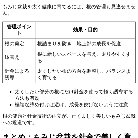
もみじ盆栽を太く健康に育てるには、根の管理も見逃せませ
ん。
管理ポイン
効果・目的
ト
根の剪定
根詰まりを防ぎ、地上部の成長を促進
根に新しいスペースを与え、太りやすくす
鉢替え
る
針金による
太くしたい根の方向を調整し、バランスよ
誘導
く育てる
太くしたい部分の根にだけ針金を使って軽く誘導する
方法も有効
極端な締め付けは避け、成長を妨げないように注意
根の健康と針金技術の両立が、たくましく美しいもみじ盆栽
への近道です。
まとめ：もみじ盆栽を針金で美しく育