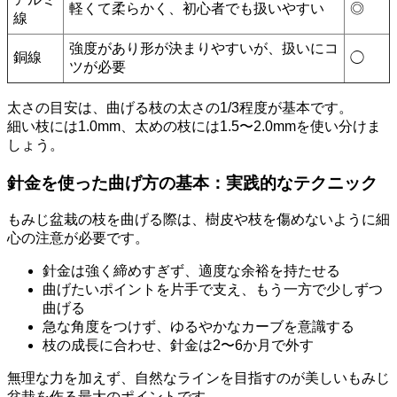
軽くて柔らかく、初心者でも扱いやすい
◎
線
強度があり形が決まりやすいが、扱いにコ
銅線
◯
ツが必要
太さの目安は、曲げる枝の太さの1/3程度が基本です。
細い枝には1.0mm、太めの枝には1.5〜2.0mmを使い分けま
しょう。
針金を使った曲げ方の基本：実践的なテクニック
もみじ盆栽の枝を曲げる際は、樹皮や枝を傷めないように細
心の注意が必要です。
針金は強く締めすぎず、適度な余裕を持たせる
曲げたいポイントを片手で支え、もう一方で少しずつ
曲げる
急な角度をつけず、ゆるやかなカーブを意識する
枝の成長に合わせ、針金は2〜6か月で外す
無理な力を加えず、自然なラインを目指すのが美しいもみじ
盆栽を作る最大のポイントです。