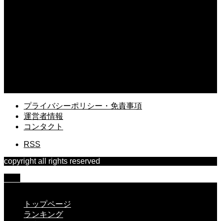
2026.07.26
9月のガーデニングは種まきの好機！秋から育てるおすすめ花
2026.07.24
家庭菜園のニラが細いのはなぜ？太く収穫するための栽培テク
2026.07.22
家庭菜園でのスイカの育て方とコツ！甘い果実を収穫する秘訣
プライバシーポリシー・免責事項
運営者情報
コンタクト
RSS
copyright all rights reserved
TOP
CLOSE
トップページ
ランキング