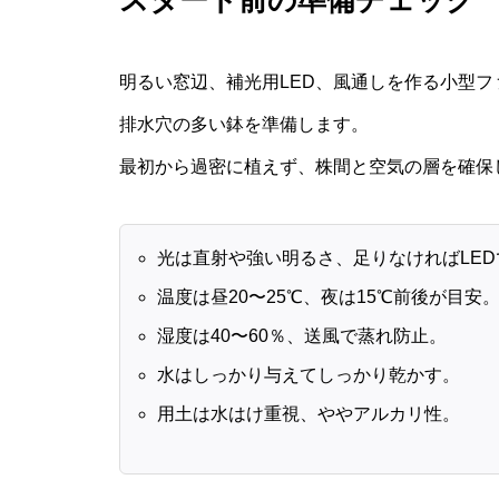
明るい窓辺、補光用LED、風通しを作る小型
排水穴の多い鉢を準備します。
最初から過密に植えず、株間と空気の層を確保
光は直射や強い明るさ、足りなければLED
温度は昼20〜25℃、夜は15℃前後が目安
湿度は40〜60％、送風で蒸れ防止。
水はしっかり与えてしっかり乾かす。
用土は水はけ重視、ややアルカリ性。