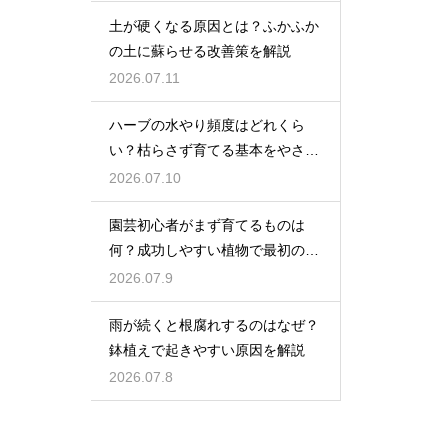
土が硬くなる原因とは？ふかふか
の土に蘇らせる改善策を解説
2026.07.11
ハーブの水やり頻度はどれくら
い？枯らさず育てる基本をやさし
く紹介
2026.07.10
園芸初心者がまず育てるものは
何？成功しやすい植物で最初の一
歩を踏み出そう
2026.07.9
雨が続くと根腐れするのはなぜ？
鉢植えで起きやすい原因を解説
2026.07.8