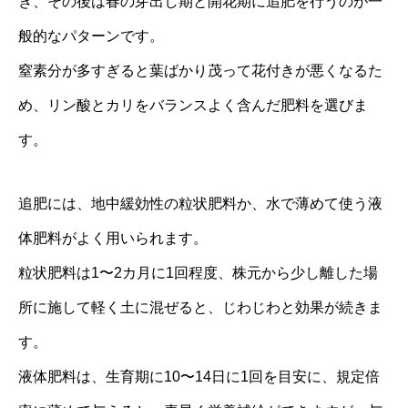
き、その後は春の芽出し期と開花期に追肥を行うのが一
般的なパターンです。
窒素分が多すぎると葉ばかり茂って花付きが悪くなるた
め、リン酸とカリをバランスよく含んだ肥料を選びま
す。
追肥には、地中緩効性の粒状肥料か、水で薄めて使う液
体肥料がよく用いられます。
粒状肥料は1〜2カ月に1回程度、株元から少し離した場
所に施して軽く土に混ぜると、じわじわと効果が続きま
す。
液体肥料は、生育期に10〜14日に1回を目安に、規定倍