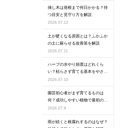
挿し木は発根まで何日かかる？待
つ目安と見守り方を解説
2026.07.12
土が硬くなる原因とは？ふかふか
の土に蘇らせる改善策を解説
2026.07.11
ハーブの水やり頻度はどれくら
い？枯らさず育てる基本をやさし
く紹介
2026.07.10
園芸初心者がまず育てるものは
何？成功しやすい植物で最初の一
歩を踏み出そう
2026.07.9
雨が続くと根腐れするのはなぜ？