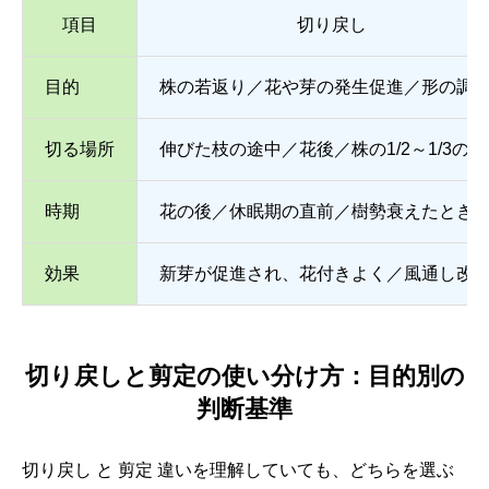
項目
切り戻し
目的
株の若返り／花や芽の発生促進／形の調
切る場所
伸びた枝の途中／花後／株の1/2～1/3の
時期
花の後／休眠期の直前／樹勢衰えたとき
効果
新芽が促進され、花付きよく／風通し改
切り戻しと剪定の使い分け方：目的別の
判断基準
切り戻し と 剪定 違いを理解していても、どちらを選ぶ