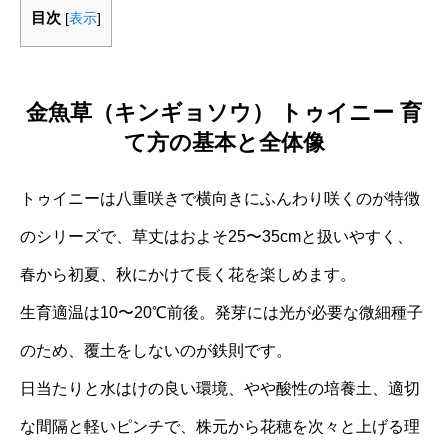
目次
[
表示
]
金魚草（キンギョソウ） トゥイニー 育
て方の基本と全体像
トゥイニーは八重咲きで横向きにふんわり咲くのが特徴
のシリーズで、草丈はおよそ25〜35cmと扱いやすく、
春から初夏、秋にかけて長く花を楽しめます。
生育適温は10〜20℃前後。発芽には光が必要な微細種子
のため、覆土をしないのが鉄則です。
日当たりと水はけの良い環境、やや酸性の培養土、適切
な間隔と軽いピンチで、株元から花穂を次々と上げる理