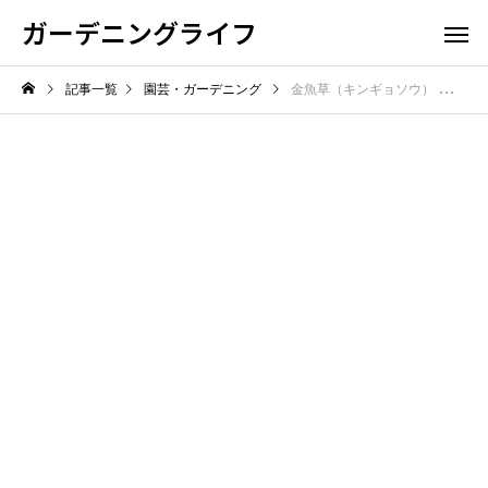
ガーデニングライフ
記事一覧
園芸・ガーデニング
金魚草（キンギョソウ） トゥイニーの育て方完全ガイド【プロが伝授！】