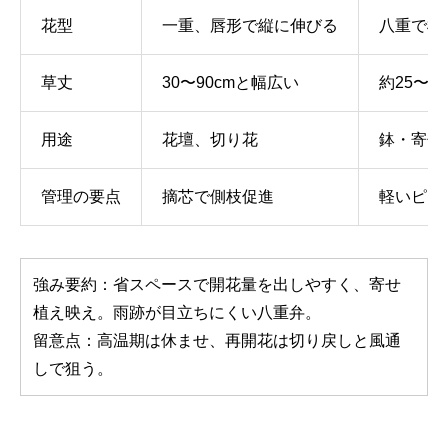
花型
一重、唇形で縦に伸びる
八重で横
草丈
30〜90cmと幅広い
約25〜3
用途
花壇、切り花
鉢・寄せ
管理の要点
摘芯で側枝促進
軽いピン
強み要約：省スペースで開花量を出しやすく、寄せ
植え映え。雨跡が目立ちにくい八重弁。
留意点：高温期は休ませ、再開花は切り戻しと風通
しで狙う。