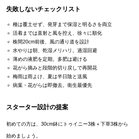
失敗しないチェックリスト
種は覆土せず、発芽まで保湿と明るさを両立
活着までは直射と風を控え、徐々に順化
株間20cm前後、風の通り道を設計
水やりは朝、乾湿メリハリ。過湿回避
薄めの液肥を定期。多肥は避ける
花がら摘みと段階的切り戻しで再開花
梅雨は雨よけ、夏は半日陰と送風
病葉・花がらは即撤去。衛生最優先
スターター設計の提案
初めての方は、30cm鉢にトゥイニー3株＋下草3株から
始めましょう。