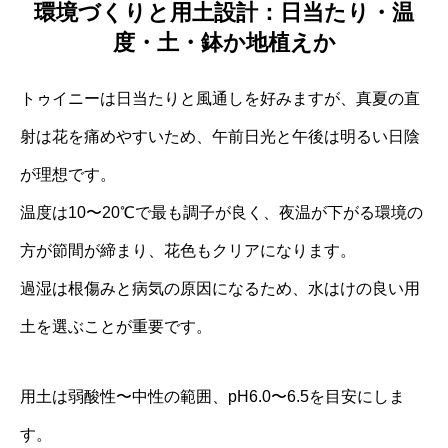
環境づくりと用土設計：日当たり・温
度・土・鉢か地植えか
トゥイニーは日当たりと風通しを好みますが、真夏の直
射は花を痛めやすいため、午前日光と午後は明るい日陰
が理想です。
温度は10〜20℃で最も調子が良く、夜温が下がる環境の
方が節間が締まり、花色もクリアになります。
過湿は根傷みと病気の原因になるため、水はけの良い用
土を選ぶことが重要です。
用土は弱酸性〜中性の範囲、pH6.0〜6.5を目安にしま
す。