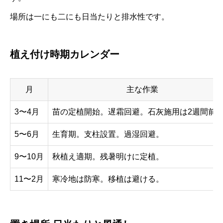
場所は一にも二にも日当たりと排水性です。
植え付け時期カレンダー
月
主な作業
3〜4月
苗の定植開始。遅霜回避。石灰施用は2週間前
5〜6月
生育期。支柱設置。過湿回避。
9〜10月
秋植え適期。残暑明けに定植。
11〜2月
寒冷地は防寒。移植は避ける。