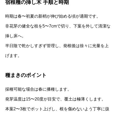
宿根種の挿し木 手順と時期
時期は春〜初夏の新梢が伸び始める頃が適期です。
非花芽の健全な枝を5〜7cmで切り、下葉を外して清潔な
挿し床へ。
半日陰で乾かしすぎず管理し、発根後は徐々に光量を上
げます。
種まきのポイント
採種可能な場合は春に播種します。
発芽温度は15〜20度が目安で、覆土は極薄くします。
本葉2〜3枚でポット上げし、根を傷めないよう丁寧に扱