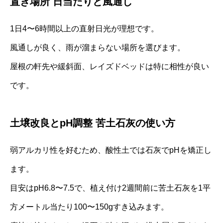
置き場所 日当たりと風通し
1日4〜6時間以上の直射日光が理想です。
風通しが良く、雨が溜まらない場所を選びます。
屋根の軒先や緩斜面、レイズドベッドは特に相性が良い
です。
土壌改良とpH調整 苦土石灰の使い方
弱アルカリ性を好むため、酸性土では石灰でpHを矯正し
ます。
目安はpH6.8〜7.5で、植え付け2週間前に苦土石灰を1平
方メートル当たり100〜150gすき込みます。