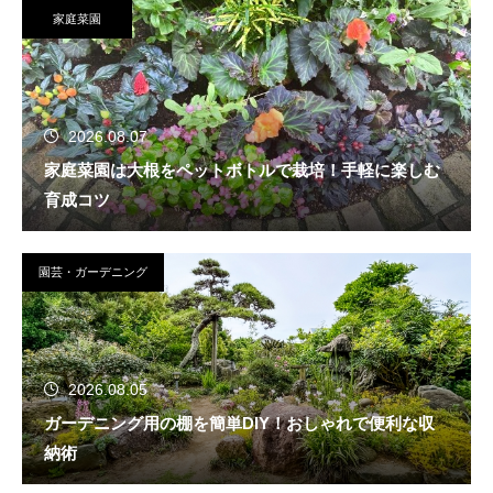
家庭菜園
2026.08.07
家庭菜園は大根をペットボトルで栽培！手軽に楽しむ
育成コツ
園芸・ガーデニング
2026.08.05
ガーデニング用の棚を簡単DIY！おしゃれで便利な収
納術