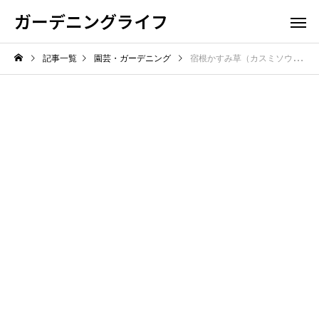
ガーデニングライフ
記事一覧
園芸・ガーデニング
宿根かすみ草（カスミソウ）の育て方完全ガイド【あなたの庭を彩る！】