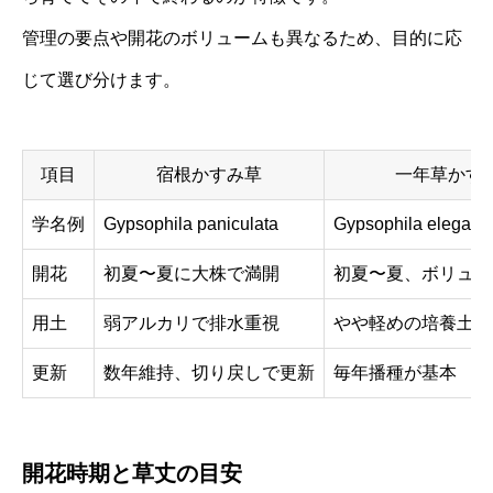
管理の要点や開花のボリュームも異なるため、目的に応
じて選び分けます。
項目
宿根かすみ草
一年草かす
学名例
Gypsophila paniculata
Gypsophila elegans
開花
初夏〜夏に大株で満開
初夏〜夏、ボリュー
用土
弱アルカリで排水重視
やや軽めの培養土で
更新
数年維持、切り戻しで更新
毎年播種が基本
開花時期と草丈の目安