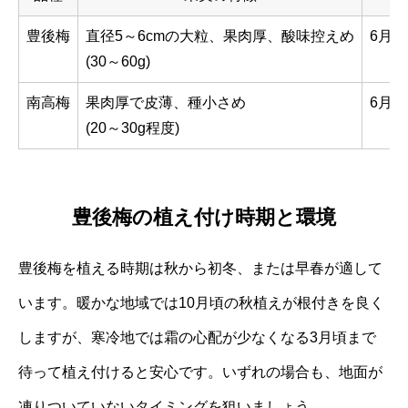
豊後梅
直径5～6cmの大粒、果肉厚、酸味控えめ
6月
(30～60g)
南高梅
果肉厚で皮薄、種小さめ
6月
(20～30g程度)
豊後梅の植え付け時期と環境
豊後梅を植える時期は秋から初冬、または早春が適して
います。暖かな地域では10月頃の秋植えが根付きを良く
しますが、寒冷地では霜の心配が少なくなる3月頃まで
待って植え付けると安心です。いずれの場合も、地面が
凍りついていないタイミングを狙いましょう。