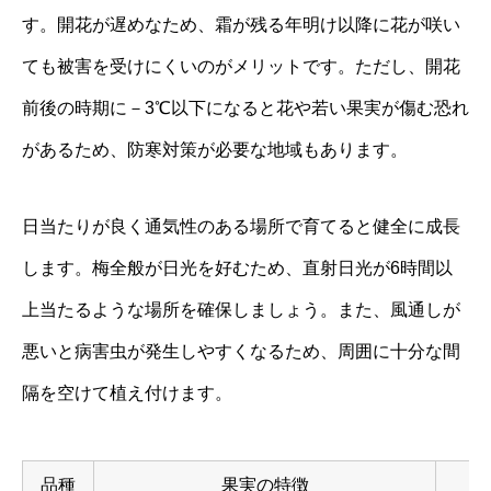
す。開花が遅めなため、霜が残る年明け以降に花が咲い
ても被害を受けにくいのがメリットです。ただし、開花
前後の時期に－3℃以下になると花や若い果実が傷む恐れ
があるため、防寒対策が必要な地域もあります。
日当たりが良く通気性のある場所で育てると健全に成長
します。梅全般が日光を好むため、直射日光が6時間以
上当たるような場所を確保しましょう。また、風通しが
悪いと病害虫が発生しやすくなるため、周囲に十分な間
隔を空けて植え付けます。
品種
果実の特徴
収