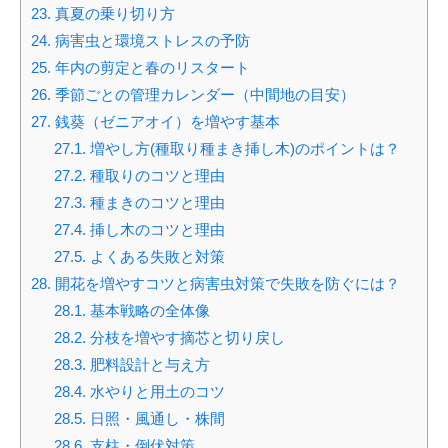
23.
真夏の乗り切り方
24.
病害虫と環境ストレスの予防
25.
年内の剪定と春のリスタート
26.
季節ごとの管理カレンダー（中間地の目安）
27.
銭葵（ゼニアオイ）を増やす基本
27.1.
増やし方(種取り種まき挿し木)のポイントは？
27.2.
種取りのコツと理由
27.3.
種まきのコツと理由
27.4.
挿し木のコツと理由
27.5.
よくある失敗と対策
28.
開花を増やすコツと病害虫対策で失敗を防ぐには？
28.1.
基本戦略の全体像
28.2.
分枝を増やす摘芯と切り戻し
28.3.
肥料設計と与え方
28.4.
水やりと用土のコツ
28.5.
日照・風通し・株間
28.6.
支柱・倒伏対策