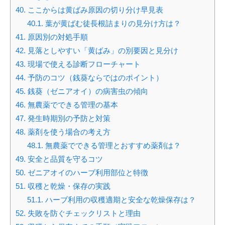
40.
ここからは黄ばみ原因の切り分け早見表
40.1.
葉が黄ばむ徒長根詰まりの見分け方は？
41.
原因別の対処手順
42.
見落としやすい「黄ばみ」の別要因と見分け
43.
現場で使える診断フローチャート
44.
予防のコツ（銭葵ならではのポイント）
45.
銭葵（ゼニアオイ）の病害虫の傾向
46.
無農薬でできる管理の基本
47.
発生時期別の予防と対策
48.
薬剤を使う場合の考え方
48.1.
無農薬でできる管理とおすすめ薬剤は？
49.
安全と品質を守るコツ
50.
ゼニアオイのハーブ利用部位と特徴
51.
収穫と乾燥・保存の実践
51.1.
ハーブ利用の収穫適期と安全な乾燥保存は？
52.
失敗を防ぐチェックリストと理由