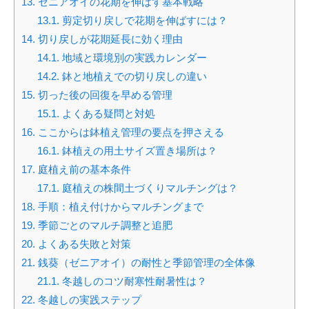
13.
ゼニアオイの花期を伸ばす基本戦略
13.1.
剪定切り戻しで花期を伸ばすには？
14.
切り戻しが花期延長に効く理由
14.1.
地域と環境別の実践カレンダー
14.2.
鉢と地植えでの切り戻しの違い
15.
切った後の回復を早める管理
15.1.
よくある疑問と対処
16.
ここからは鉢植え管理の要点を押さえる
16.1.
鉢植えの用土サイズ置き場所は？
17.
庭植え前の基本条件
17.1.
庭植えの株間土づくりマルチングは？
18.
手順：植え付けからマルチングまで
19.
季節ごとのマルチ調整と追肥
20.
よくある失敗と対策
21.
銭葵（ゼニアオイ）の耐性と季節管理の全体像
21.1.
冬越しのコツ耐寒性耐暑性は？
22.
冬越しの実践ステップ