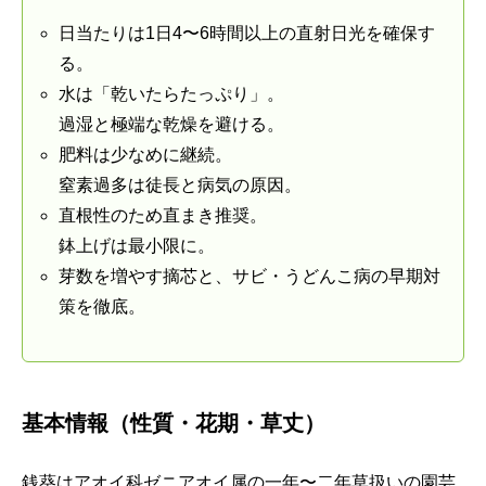
日当たりは1日4〜6時間以上の直射日光を確保す
る。
水は「乾いたらたっぷり」。
過湿と極端な乾燥を避ける。
肥料は少なめに継続。
窒素過多は徒長と病気の原因。
直根性のため直まき推奨。
鉢上げは最小限に。
芽数を増やす摘芯と、サビ・うどんこ病の早期対
策を徹底。
基本情報（性質・花期・草丈）
銭葵はアオイ科ゼニアオイ属の一年〜二年草扱いの園芸