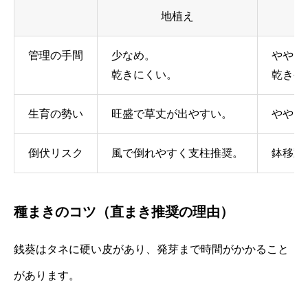
地植え
管理の手間
少なめ。
やや多
乾きにくい。
乾きや
生育の勢い
旺盛で草丈が出やすい。
ややコ
倒伏リスク
風で倒れやすく支柱推奨。
鉢移動
種まきのコツ（直まき推奨の理由）
銭葵はタネに硬い皮があり、発芽まで時間がかかること
があります。