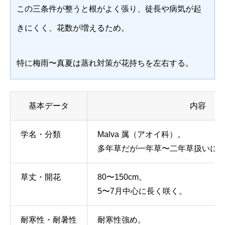
この三条件が整うと根がよく張り、徒長や病気が起
きにくく、花数が増えるため。
特に梅雨〜真夏は蒸れ対策が花持ちを左右する。
基本データ
内容
学名・分類
Malva 属（アオイ科）。
多年草だが一年草〜二年草扱いに
草丈・開花
80〜150cm。
5〜7月中心に長く咲く。
耐寒性・耐暑性
耐寒性強め。