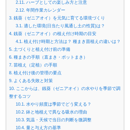
2.11.
ハーブとしての楽しみ方と注意
2.12.
年間作業カレンダー
3.
銭葵（ゼニアオイ）を元気に育てる環境づくり
3.1.
適した環境(日当たり風通し土の性質)は？
4.
銭葵（ゼニアオイ）の植え付け時期の目安
4.1.
植え付け時期と方法は？ 種まき苗植えの違いは？
5.
土づくりと植え付け前の準備
6.
種まきの手順（直まき・ポットまき）
7.
苗植え（定植）の手順
8.
植え付け後の管理の要点
9.
よくある失敗と対策
10.
ここからは、銭葵（ゼニアオイ）の水やりを季節で調
整するコツ
10.1.
水やり頻度は季節でどう変える？
10.2.
鉢と地植えで異なる吸水の理由
10.3.
気温・天候で当日の判断を微調整
10.4.
量と与え方の基準