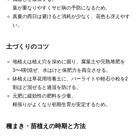
葉が重なりやすくサビ病の予防になるため。
真夏の西日は避けると消耗が少なく、花色も冴えやす
い。
土づくりのコツ
地植えは植え穴を深めに掘り、腐葉土や完熟堆肥を
3〜4割混ぜ、水はけと保肥力を両立させる。
鉢植えは草花用培養土に、パーライトや軽石小粒を2
割ほど混ぜると過湿を防げる。
元肥に緩効性の肥料を少量。
根張りがよくなり初期生育が安定するため。
種まき・苗植えの時期と方法