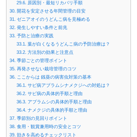
29.6.
原因別・最短リカバリ手順
30.
開花を安定させる年間管理の目安
31.
ゼニアオイのうどんこ病を見極める
32.
発生しやすい条件と前兆
33.
予防と治療の実践
33.1.
葉が白くなるうどんこ病の予防治療は？
33.2.
方法別の効果と注意点
34.
季節ごとの管理ポイント
35.
再発させない栽培管理のコツ
36.
ここからは 銭葵の病害虫対策の基本
36.1.
サビ病アブラムシナメクジへの対処は？
36.2.
サビ病の具体的手順と理由
36.3.
アブラムシの具体的手順と理由
36.4.
ナメクジの具体的手順と理由
37.
季節別の見回りポイント
38.
食用・観賞兼用時の安全とコツ
39.
効きを高めるチェックリスト