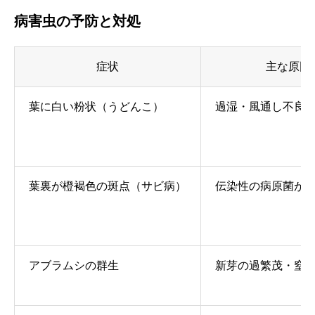
病害虫の予防と対処
症状
主な原因
葉に白い粉状（うどんこ）
過湿・風通し不良
葉裏が橙褐色の斑点（サビ病）
伝染性の病原菌が
アブラムシの群生
新芽の過繁茂・窒