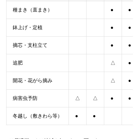
種まき（直まき）
●
●
鉢上げ・定植
●
●
摘芯・支柱立て
●
●
追肥
△
●
開花・花がら摘み
△
●
病害虫予防
△
△
●
●
冬越し（敷きわら等）
●
●