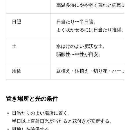
高温多湿にやや弱く蒸れと病気に
日照
日当たり〜半日陰。
よく咲かせるには日当たり推奨。
土
水はけのよい肥沃な土。
弱酸性〜中性が目安。
用途
庭植え・鉢植え・切り花・ハーブ
置き場所と光の条件
日当たりのよい場所に置く。
半日以上直射日光が当たると花付きが安定する。
風通しを確保する。