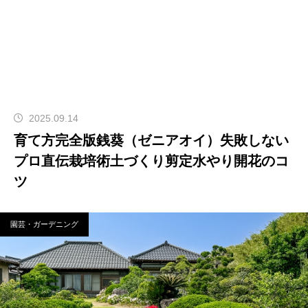
2025.09.14
育て方完全版銭葵（ゼニアオイ）失敗しない
プロ直伝栽培術土づくり剪定水やり開花のコ
ツ
園芸・ガーデニング