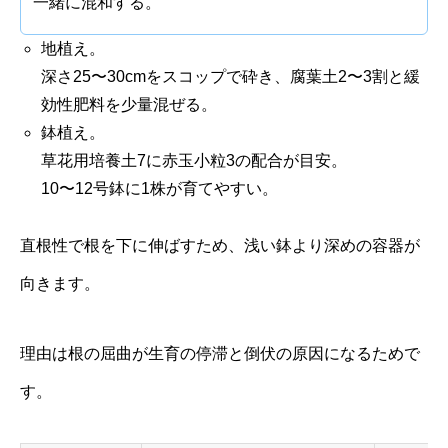
一緒に混和する。
地植え。
深さ25〜30cmをスコップで砕き、腐葉土2〜3割と緩
効性肥料を少量混ぜる。
鉢植え。
草花用培養土7に赤玉小粒3の配合が目安。
10〜12号鉢に1株が育てやすい。
直根性で根を下に伸ばすため、浅い鉢より深めの容器が
向きます。
理由は根の屈曲が生育の停滞と倒伏の原因になるためで
す。