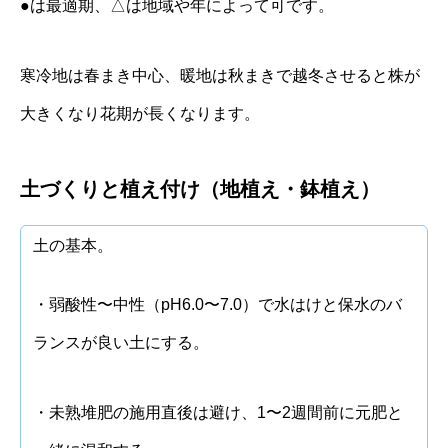
●は最適期、△は地域や年によって可です。
寒冷地は春まき中心、暖地は秋まきで越冬させると株が
大きくなり花期が長くなります。
土づくりと植え付け（地植え・鉢植え）
土の基本。
・弱酸性〜中性（pH6.0〜7.0）で水はけと保水のバ
ランスが良い土にする。
・未熟堆肥の施用直後は避け、1〜2週間前に元肥と