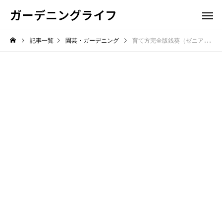
ガーデニングライフ
記事一覧
園芸・ガーデニング
育て方完全版銭葵（ゼニアオイ）失敗しないプロ直伝栽培術土づくり剪定水やり開花のコツ