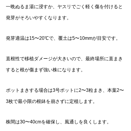
一晩ぬるま湯に浸すか、ヤスリでごく軽く傷を付けると
発芽がそろいやすくなります。
発芽適温は15〜20℃で、覆土は5〜10mmが目安です。
直根性で移植ダメージが大きいので、最終場所に直まき
すると根が傷まず強い株になります。
ポットまきする場合は3号ポットに2〜3粒まき、本葉2〜
3枚で最小限の根鉢を崩さずに定植します。
株間は30〜40cmを確保し、風通しを良くします。