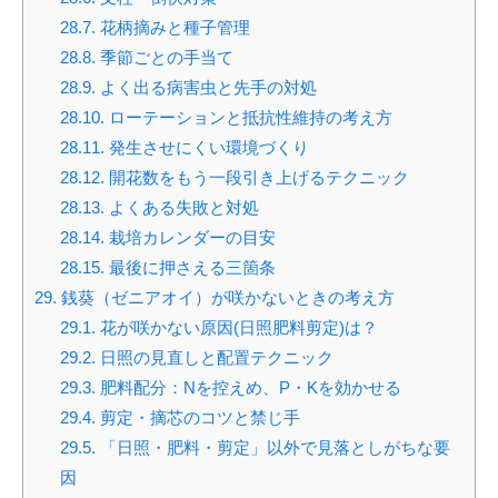
28.7.
花柄摘みと種子管理
28.8.
季節ごとの手当て
28.9.
よく出る病害虫と先手の対処
28.10.
ローテーションと抵抗性維持の考え方
28.11.
発生させにくい環境づくり
28.12.
開花数をもう一段引き上げるテクニック
28.13.
よくある失敗と対処
28.14.
栽培カレンダーの目安
28.15.
最後に押さえる三箇条
29.
銭葵（ゼニアオイ）が咲かないときの考え方
29.1.
花が咲かない原因(日照肥料剪定)は？
29.2.
日照の見直しと配置テクニック
29.3.
肥料配分：Nを控えめ、P・Kを効かせる
29.4.
剪定・摘芯のコツと禁じ手
29.5.
「日照・肥料・剪定」以外で見落としがちな要
因