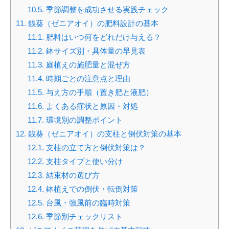
10.5.
季節調整を成功させる実践チェック
11.
銭葵（ゼニアオイ）の肥料設計の基本
11.1.
肥料はいつ何をどれだけ与える？
11.2.
鉢サイズ別・具体量の早見表
11.3.
庭植えの施肥量と混ぜ方
11.4.
時期ごとの注意点と理由
11.5.
与え方の手順（置き肥と液肥）
11.6.
よくある症状と原因・対処
11.7.
環境別の調整ポイント
12.
銭葵（ゼニアオイ）の支柱と倒伏対策の基本
12.1.
支柱の立て方と倒伏対策は？
12.2.
支柱タイプと使い分け
12.3.
結束材の選び方
12.4.
鉢植えでの倒伏・転倒対策
12.5.
台風・強風前の臨時対策
12.6.
季節別チェックリスト