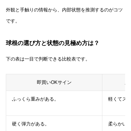
外観と手触りの情報から、内部状態を推測するのがコツ
です。
球根の選び方と状態の見極め方は？
下の表は一目で判断できる比較表です。
即買いOKサイン
見
ふっくら重みがある。
軽くてス
硬く弾力がある。
柔らかい