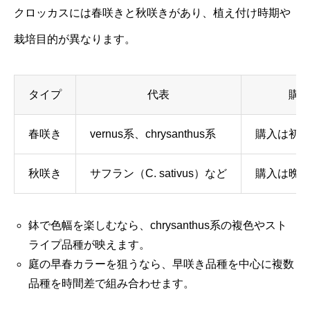
クロッカスには春咲きと秋咲きがあり、植え付け時期や
栽培目的が異なります。
タイプ
代表
購
春咲き
vernus系、chrysanthus系
購入は初
秋咲き
サフラン（C. sativus）など
購入は晩
鉢で色幅を楽しむなら、chrysanthus系の複色やスト
ライプ品種が映えます。
庭の早春カラーを狙うなら、早咲き品種を中心に複数
品種を時間差で組み合わせます。