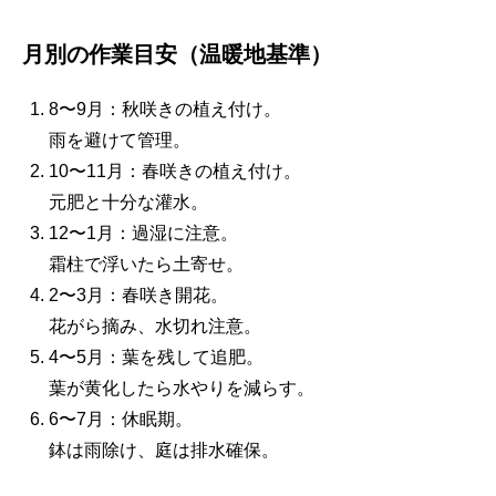
月別の作業目安（温暖地基準）
8〜9月：秋咲きの植え付け。
雨を避けて管理。
10〜11月：春咲きの植え付け。
元肥と十分な灌水。
12〜1月：過湿に注意。
霜柱で浮いたら土寄せ。
2〜3月：春咲き開花。
花がら摘み、水切れ注意。
4〜5月：葉を残して追肥。
葉が黄化したら水やりを減らす。
6〜7月：休眠期。
鉢は雨除け、庭は排水確保。