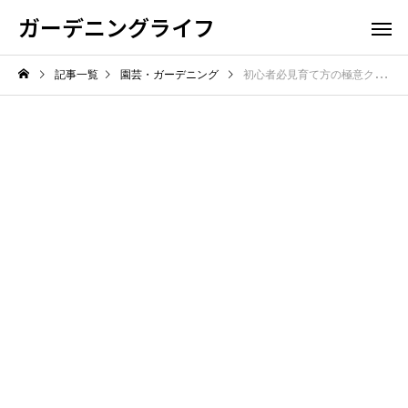
ガーデニングライフ
記事一覧
園芸・ガーデニング
初心者必見育て方の極意クロッカス球根から花後管理まで失敗しない季節別完全ガイド