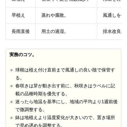
早植え
蒸れや腐敗。
風通しを確
長雨直後
用土の過湿。
排水改良材
実務のコツ。
球根は植え付け直前まで風通しの良い陰で保管す
る。
春咲きは芽が動き出す前に、秋咲きはラベルに記
載の品種時期を優先する。
迷ったら地温を基準にし、地域の平均より1週前後
で微調整する。
鉢は地植えより温度変化が大きいので、置き場所
で早め遅めを調整する。