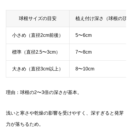
球根サイズの目安
植え付け深さ（球根の頂部
小さめ（直径2cm前後）
5〜6cm
標準（直径2.5〜3cm）
7〜8cm
大きめ（直径3cm以上）
8〜10cm
理由：球根の2〜3倍の深さが基本。
浅いと寒さや乾燥の影響を受けやすく、深すぎると発芽
力が落ちるため。