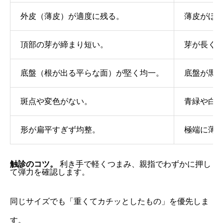
外皮（薄皮）が適度に残る。
薄皮がほ
頂部の芽が締まり短い。
芽が長く
底盤（根が出る平らな面）が堅く均一。
底盤が黒
斑点や変色がない。
青緑や白
形が扁平すぎず均整。
極端に薄
触診のコツ。
利き手で軽くつまみ、親指でわずかに押し
て弾力を確認します。
同じサイズでも「重くてカチッとしたもの」を優先しま
す。