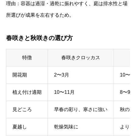
理由：容器は過湿・過乾に振れやすく、庭は排水性と場
所選びが成果を左右するため。
春咲きと秋咲きの選び方
特徴
春咲きクロッカス
開花期
2〜3月
10〜1
植え付け適期
10〜11月
8〜9月
見どころ
早春の彩り、寒さに強い
秋の寂
夏越し
乾燥気味に
より乾