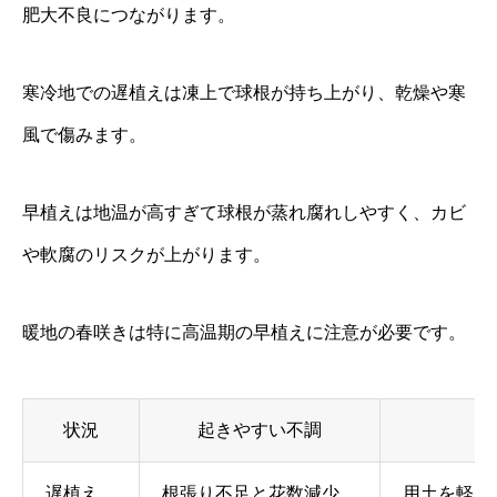
肥大不良につながります。
寒冷地での遅植えは凍上で球根が持ち上がり、乾燥や寒
風で傷みます。
早植えは地温が高すぎて球根が蒸れ腐れしやすく、カビ
や軟腐のリスクが上がります。
暖地の春咲きは特に高温期の早植えに注意が必要です。
状況
起きやすい不調
遅植え
根張り不足と花数減少。
用土を軽く