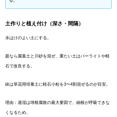
る。
土作りと植え付け（深さ・間隔）
水はけのよい土にする。
庭なら腐葉土と川砂を混ぜ、重たい土はパーライトや軽
石で改良する。
鉢は草花用培養土に軽石小粒を3〜4割混ぜるのが目安。
理由：過湿は球根腐敗の最大要因で、細根が呼吸できな
くなるため。