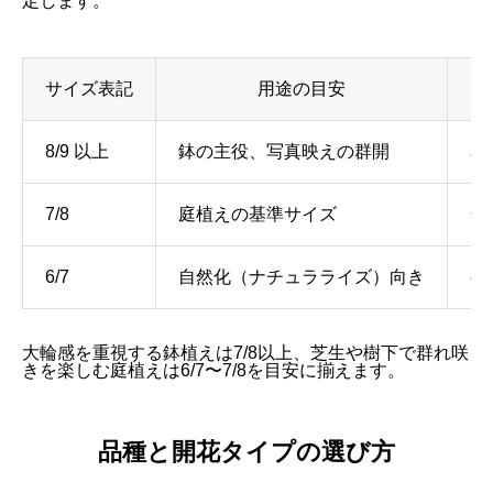
定します。
サイズ表記
用途の目安
8/9 以上
鉢の主役、写真映えの群開
花
7/8
庭植えの基準サイズ
安
6/7
自然化（ナチュラライズ）向き
初
大輪感を重視する鉢植えは7/8以上、芝生や樹下で群れ咲
きを楽しむ庭植えは6/7〜7/8を目安に揃えます。
品種と開花タイプの選び方