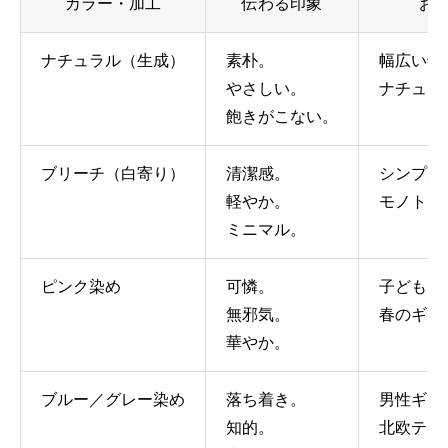
カラー・加工
伝わる印象
お
ナチュラル（生成）
素朴。
幅広い年
やさしい。
ナチュラ
飽きがこない。
ブリーチ（白寄り）
清潔感。
シンプル
軽やか。
モノトー
ミニマル。
ピンク染め
可憐。
子ども向
無邪気。
春のギフ
華やか。
ブルー／グレー染め
落ち着き。
男性ギフ
知的。
北欧テイ