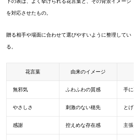
下の表は、よく挙げられる花言葉と、その背景イメージ
を対応させたもの。
贈る相手や場面に合わせて選びやすいように整理してい
る。
花言葉
由来のイメージ
無邪気
ふわふわの質感
手に取
やさしさ
刺激のない穂先
とげと
感謝
控えめな存在感
主張し