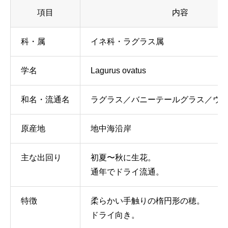
項目
内容
科・属
イネ科・ラグラス属
学名
Lagurus ovatus
和名・流通名
ラグラス／バニーテールグラス／ウ
原産地
地中海沿岸
主な出回り
初夏〜秋に生花。
通年でドライ流通。
特徴
柔らかい手触りの楕円形の穂。
ドライ向き。