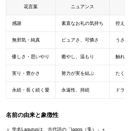
花言葉
ニュアンス
感謝
素直なお礼の気持ち
控えめ
無邪気・純真
ピュアさ、可憐さ
うさぎ
優しさ・思いやり
癒やし、温もり
触れて
実り・豊かさ
努力が実を結ぶ
たくさ
永続・長く続く愛
永遠性、持続
ドライ
名前の由来と象徴性
学名Lagurusは、古代語の「lagos（兎）」＋