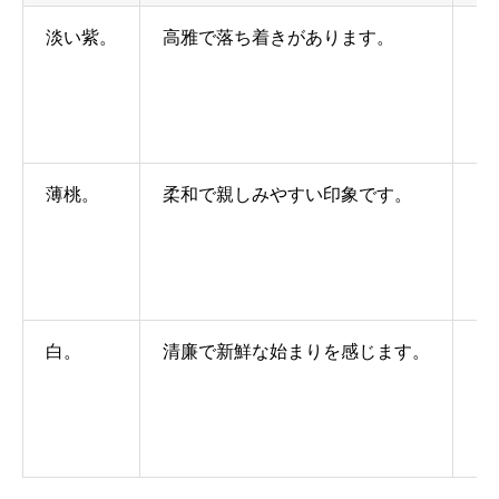
淡い紫。
高雅で落ち着きがあります。
「
」
「
」
薄桃。
柔和で親しみやすい印象です。
「
」
「
」
白。
清廉で新鮮な始まりを感じます。
「
」
「
」