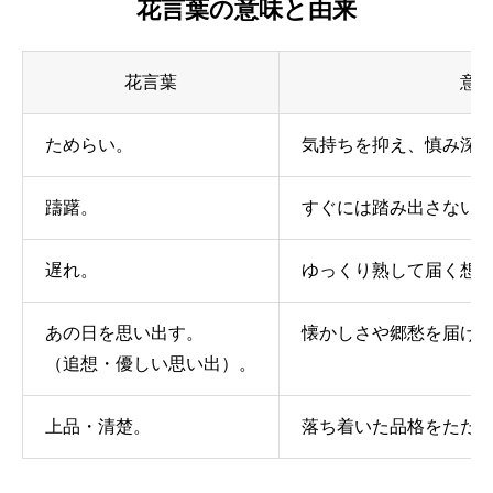
花言葉の意味と由来
花言葉
意
ためらい。
気持ちを抑え、慎み深
躊躇。
すぐには踏み出さない
遅れ。
ゆっくり熟して届く想
あの日を思い出す。
懐かしさや郷愁を届け
（追想・優しい思い出）。
上品・清楚。
落ち着いた品格をたた