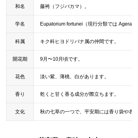
和名
藤袴（フジバカマ）。
学名
Eupatorium fortunei（現行分類では Ag
科属
キク科ヒヨドリバナ属の仲間です。
開花期
9月〜10月頃です。
花色
淡い紫、薄桃、白があります。
香り
乾くと甘く香る成分が際立ちます。
文化
秋の七草の一つで、平安期には香り袋や衣