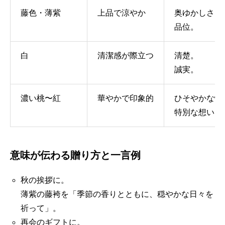
藤色・薄紫
上品で涼やか
奥ゆかしさ。
品位。
白
清潔感が際立つ
清楚。
誠実。
濃い桃〜紅
華やかで印象的
ひそやかな情
特別な想い。
意味が伝わる贈り方と一言例
秋の挨拶に。
薄紫の藤袴を「季節の香りとともに、穏やかな日々を
祈って」。
再会のギフトに。