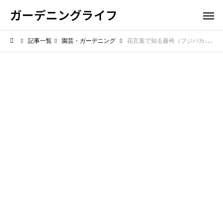
ガーデニングライフ
記事一覧
園芸・ガーデニング
花言葉で知る藤袴（フジバカマ）の意味と由来秋に贈りたい魅力と雑学、香りの伝承も紹介