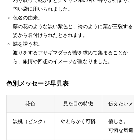
刈り取って乾かすとクマリン系の甘い香りが強まり、
匂い袋に用いられました。
色名の由来。
藤の花のような淡い紫色と、袴のように葉が三裂する
姿から名付けられたとされます。
蝶を誘う花。
渡りをするアサギマダラが蜜を求めて集まることか
ら、旅情や回想のイメージが重なりました。
色別メッセージ早見表
花色
見た目の特徴
伝えたいメッ
淡桃（ピンク）
やわらかく可憐
優しさ。
可憐な気遣い