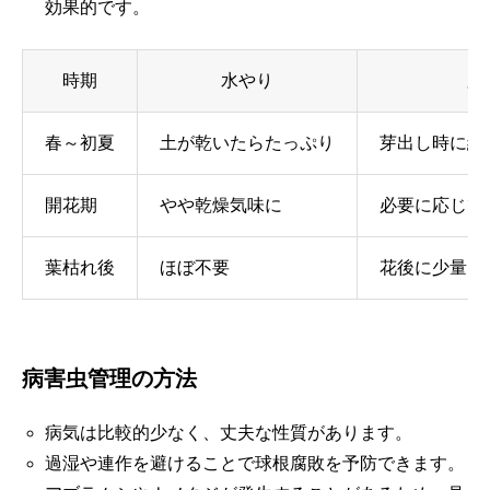
効果的です。
時期
水やり
肥
春～初夏
土が乾いたらたっぷり
芽出し時に緩
開花期
やや乾燥気味に
必要に応じて
葉枯れ後
ほぼ不要
花後に少量
病害虫管理の方法
病気は比較的少なく、丈夫な性質があります。
過湿や連作を避けることで球根腐敗を予防できます。