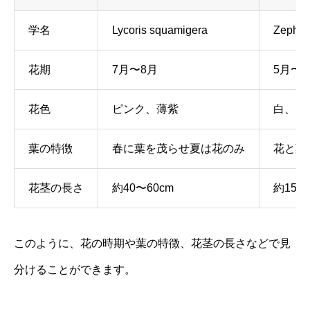
学名
Lycoris squamigera
Zephyr
花期
7月〜8月
5月〜
花色
ピンク、薄紫
白、ピ
葉の特徴
春に葉を茂らせ夏は花のみ
花と葉
花茎の長さ
約40〜60cm
約15〜
このように、花の時期や葉の特徴、花茎の長さなどで見
分けることができます。