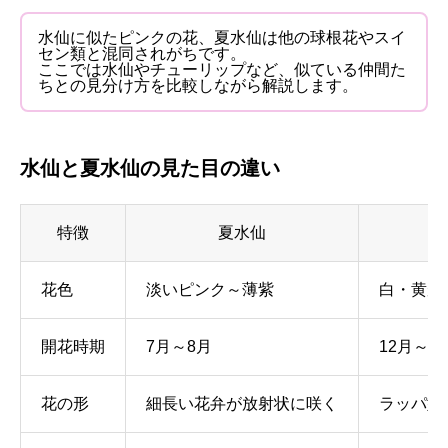
水仙に似たピンクの花、夏水仙は他の球根花やスイ
セン類と混同されがちです。
ここでは水仙やチューリップなど、似ている仲間た
ちとの見分け方を比較しながら解説します。
水仙と夏水仙の見た目の違い
特徴
夏水仙
花色
淡いピンク～薄紫
白・黄が
開花時期
7月～8月
12月～4
花の形
細長い花弁が放射状に咲く
ラッパ型