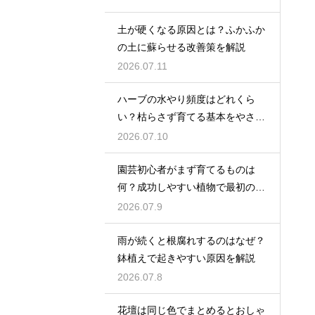
土が硬くなる原因とは？ふかふか
の土に蘇らせる改善策を解説
2026.07.11
ハーブの水やり頻度はどれくら
い？枯らさず育てる基本をやさし
く紹介
2026.07.10
園芸初心者がまず育てるものは
何？成功しやすい植物で最初の一
歩を踏み出そう
2026.07.9
雨が続くと根腐れするのはなぜ？
鉢植えで起きやすい原因を解説
2026.07.8
花壇は同じ色でまとめるとおしゃ