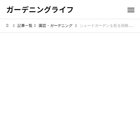
ガーデニングライフ
記事一覧
園芸・ガーデニング
シェードガーデンを彩る宿根草の選び方！日陰でも育つ丈夫な花とは