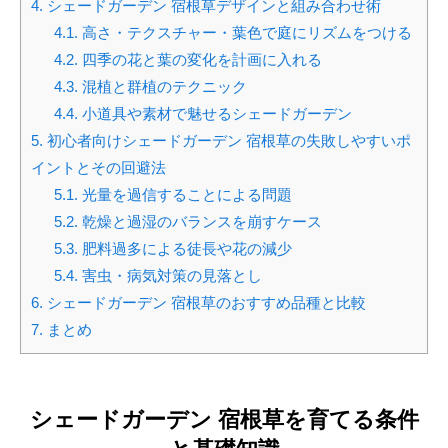
4.
シェードガーデン 宿根草デザインと組み合わせ術
4.1.
高さ・テクスチャー・葉色で庭にリズムをつける
4.2.
四季の花と葉の変化を計画に入れる
4.3.
混植と群植のテクニック
4.4.
小道具や素材で魅せるシェードガーデン
5.
初心者向けシェードガーデン 宿根草の失敗しやすいポ
イントとその回避法
5.1.
光量を過信することによる問題
5.2.
乾燥と過湿のバランスを崩すケース
5.3.
肥料過多による徒長や花の減少
5.4.
害虫・病気対策の見落とし
6.
シェードガーデン 宿根草のおすすめ品種と比較
7.
まとめ
シェードガーデン 宿根草を育てる条件