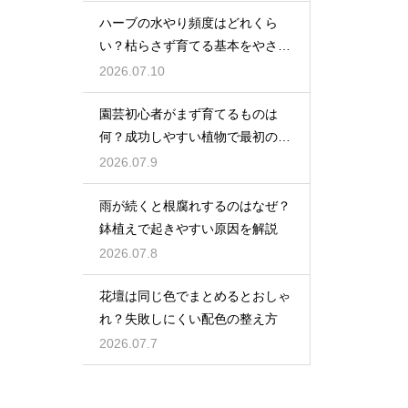
ハーブの水やり頻度はどれくら
い？枯らさず育てる基本をやさし
く紹介
2026.07.10
園芸初心者がまず育てるものは
何？成功しやすい植物で最初の一
歩を踏み出そう
2026.07.9
雨が続くと根腐れするのはなぜ？
鉢植えで起きやすい原因を解説
2026.07.8
花壇は同じ色でまとめるとおしゃ
れ？失敗しにくい配色の整え方
2026.07.7