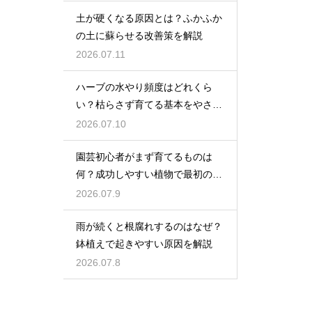
土が硬くなる原因とは？ふかふか
の土に蘇らせる改善策を解説
2026.07.11
ハーブの水やり頻度はどれくら
い？枯らさず育てる基本をやさし
く紹介
2026.07.10
園芸初心者がまず育てるものは
何？成功しやすい植物で最初の一
歩を踏み出そう
2026.07.9
雨が続くと根腐れするのはなぜ？
鉢植えで起きやすい原因を解説
2026.07.8