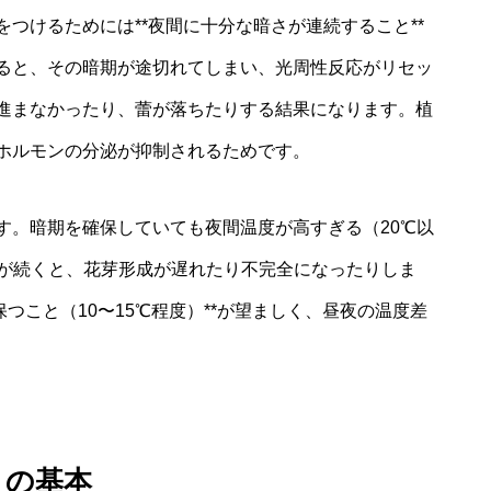
つけるためには**夜間に十分な暗さが連続すること**
ると、その暗期が途切れてしまい、光周性反応がリセッ
進まなかったり、蕾が落ちたりする結果になります。植
ホルモンの分泌が抑制されるためです。
す。暗期を確保していても夜間温度が高すぎる（20℃以
況が続くと、花芽形成が遅れたり不完全になったりしま
つこと（10〜15℃程度）**が望ましく、昼夜の温度差
）の基本