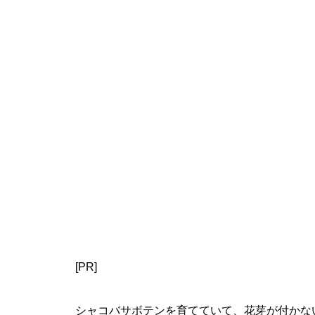
[PR]
シャコバサボテンを育てていて、花芽が付かな