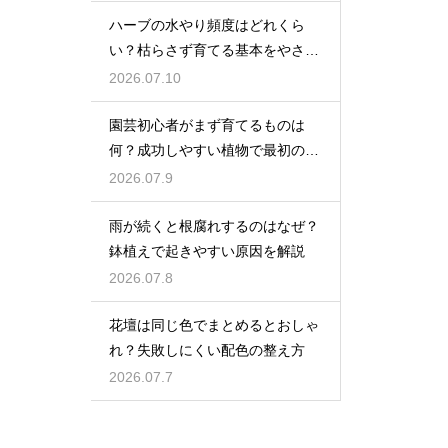
ハーブの水やり頻度はどれくら
い？枯らさず育てる基本をやさし
く紹介
2026.07.10
園芸初心者がまず育てるものは
何？成功しやすい植物で最初の一
歩を踏み出そう
2026.07.9
雨が続くと根腐れするのはなぜ？
鉢植えで起きやすい原因を解説
2026.07.8
花壇は同じ色でまとめるとおしゃ
れ？失敗しにくい配色の整え方
2026.07.7