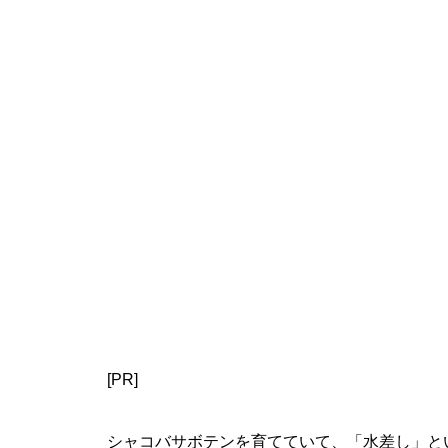
[PR]
シャコバサボテンを育てていて、「水差し」と