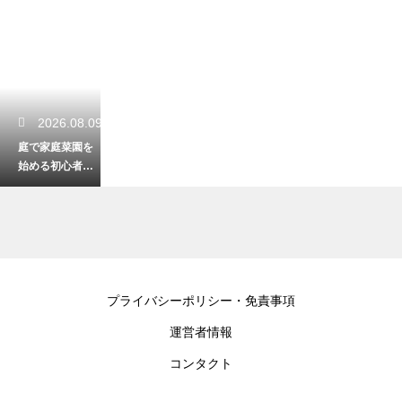
2026.08.09
庭で家庭菜園を
始める初心者向
け指南！土作り
からの簡単準備
2026.08.07
プライバシーポリシー・免責事項
家庭菜園は大根
運営者情報
をペットボトル
で栽培！手軽に
コンタクト
楽しむ育成コツ