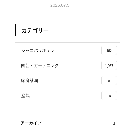
歩を踏み出そう
2026.07.9
カテゴリー
シャコバサボテン
162
園芸・ガーデニング
1,037
家庭菜園
8
盆栽
19
アーカイブ