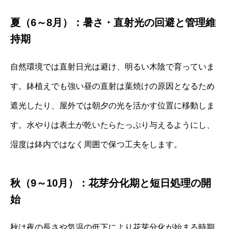
夏（6～8月）：暑さ・直射光の回避と管理維
持期
自然環境では直射日光は避け、明るい木陰で育っていま
す。鉢植えでも強い昼の直射は葉焼けの原因となるため
遮光したり、屋外では朝夕の光を活かす位置に移動しま
す。水やりは表土が乾いたらたっぷり与えるようにし、
湿度は鉢内ではなく周囲で保つ工夫をします。
秋（9～10月）：花芽分化期と短日処理の開
始
秋は夜の長さや気温の低下により花芽分化が始まる時期