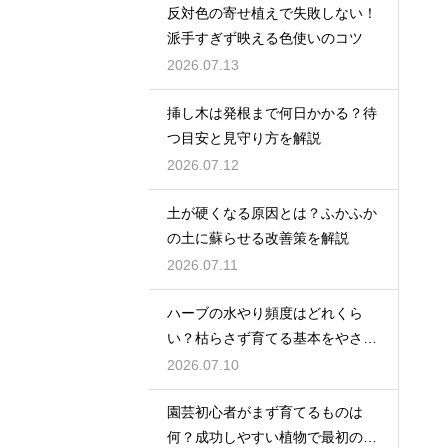
反対色の寄せ植えで失敗しない！
派手すぎず映える色使いのコツ
2026.07.13
挿し木は発根まで何日かかる？待
つ目安と見守り方を解説
2026.07.12
土が硬くなる原因とは？ふかふか
の土に蘇らせる改善策を解説
2026.07.11
ハーブの水やり頻度はどれくら
い？枯らさず育てる基本をやさし
く紹介
2026.07.10
園芸初心者がまず育てるものは
何？成功しやすい植物で最初の一