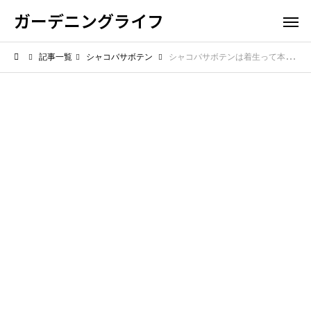
ガーデニングライフ
記事一覧
シャコバサボテン
シャコバサボテンは着生って本当？自然環境と鉢植えでの育て方のコツ