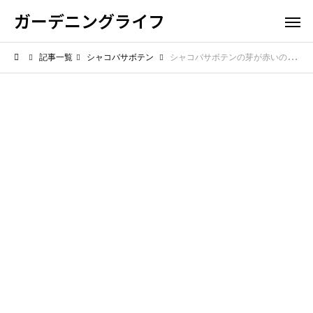
ガーデニングライフ
記事一覧
シャコバサボテン
シャコバサボテンの芽が赤いのは良いこと？その原因と対処法を詳しく解説