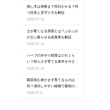
挿し木は発根まで何日かかる？待
つ目安と見守り方を解説
2026.07.12
土が硬くなる原因とは？ふかふか
の土に蘇らせる改善策を解説
2026.07.11
ハーブの水やり頻度はどれくら
い？枯らさず育てる基本をやさし
く紹介
2026.07.10
園芸初心者がまず育てるものは
何？成功しやすい植物で最初の一
歩を踏み出そう
2026.07.9